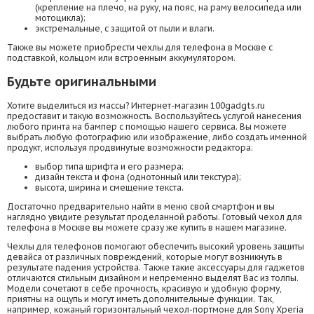
(крепление на плечо, на руку, на пояс, на раму велосипеда или
мотоцикла);
экстремальные, с защитой от пыли и влаги.
Также вы можете приобрести чехлы для телефона в Москве с
подставкой, кольцом или встроенным аккумулятором.
Будьте оригинальными
Хотите выделиться из массы? Интернет-магазин 100gadgts.ru
предоставит и такую возможность. Воспользуйтесь услугой нанесения
любого принта на бампер с помощью нашего сервиса. Вы можете
выбрать любую фотографию или изображение, либо создать именной
продукт, используя продвинутые возможности редактора:
выбор типа шрифта и его размера;
дизайн текста и фона (однотонный или текстура);
высота, ширина и смещение текста.
Достаточно предварительно найти в меню свой смартфон и вы
наглядно увидите результат проделанной работы. Готовый чехол для
телефона в Москве вы можете сразу же купить в нашем магазине.
Чехлы для телефонов помогают обеспечить высокий уровень защиты
девайса от различных повреждений, которые могут возникнуть в
результате падения устройства. Также такие аксессуары для гаджетов
отличаются стильным дизайном и непременно выделят Вас из толпы.
Модели сочетают в себе прочность, красивую и удобную форму,
приятны на ощупь и могут иметь дополнительные функции. Так,
например, кожаный горизонтальный чехол-портмоне для Sony Xperia