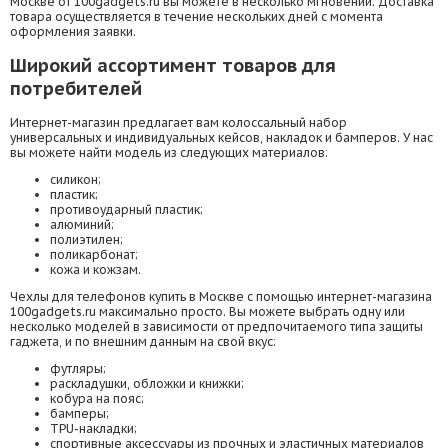
Москве от 100gadgets.ru вы можете в несколько мгновений. Доставка
товара осуществляется в течение нескольких дней с момента
оформления заявки.
Широкий ассортимент товаров для
потребителей
Интернет-магазин предлагает вам колоссальный набор
универсальных и индивидуальных кейсов, накладок и бамперов. У нас
вы можете найти модель из следующих материалов:
силикон;
пластик;
противоударный пластик;
алюминий;
полиэтилен;
поликарбонат;
кожа и кожзам.
Чехлы для телефонов купить в Москве с помощью интернет-магазина
100gadgets.ru максимально просто. Вы можете выбрать одну или
несколько моделей в зависимости от предпочитаемого типа защиты
гаджета, и по внешним данным на свой вкус:
футляры;
раскладушки, обложки и книжки;
кобура на пояс;
бамперы;
TPU-накладки;
спортивные аксессуары из прочных и эластичных материалов