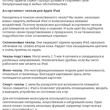
потому гаджеты служат гораздо дольше и сохраняют свой
безупречный вид в любых обстоятельствах.
Ассортимент чехлов для
Apple
iP
ad
Находитесь в поисках качественного чехла? Мы знаем, насколько
важно защитить любимый iPad от всевозможных внешних
воздействий. Поэтому предлагаем достойный ассортимент чехлов
для планшетов на любой вкус и кошелек. И если цвет Вы подберете
согласно своим представлениям о прекрасном, то на технических
подробностях стоит остановиться отдельно.
Силиконовые чехлы.
Они защищают заднюю крышку iPad, идеально
обтягивая ее, словно вторая кожа. Радуют глаз насыщенными цветами
и очень приятны на ощупь.
Чехлы
-подставки.
Могут иметь 2, 3 или 4 сегмента и складываться в
различных направлениях. Исключительно удобны, если Вы часто
работаете или читаете на iPad.
Флип-чехлы
. Эти многофункциональные модели дают возможность
отказаться от визитницы. Благодаря кармашкам здесь легко
помещается целая коллекция карточек.
Смарт-чехлы.
С ними Вы раскроете все возможности планшета!
Чехол сливается с iPad и позволяет управлять оповещениями, вводить
и выводить устройство из состояния сна и пр.
Для изготовления аксессуаров используются различные
синтетические материалы, искусственная и натуральная кожа. Один
чехол может сочетать несколько функций, например смарт всегда
идет с подставкой и т. д.