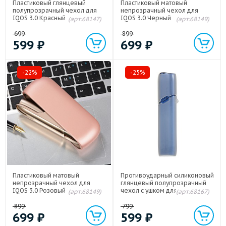
Пластиковый глянцевый
Пластиковый матовый
полупрозрачный чехол для
непрозрачный чехол для
IQOS 3.0 Красный
IQOS 3.0 Черный
(арт:68147)
(арт:68149)
699
899
599
₽
699
₽
-22%
-25%
Пластиковый матовый
Противоударный силиконовый
непрозрачный чехол для
глянцевый полупрозрачный
IQOS 3.0 Розовый
чехол с ушком для ремешка
(арт:68149)
(арт:68167)
для IQOS 3 Multi Белый
899
799
699
₽
599
₽