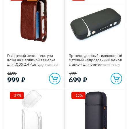
Глянцевый чехол текстура
Противоударный силиконовый
Кожа на магнитной защелке
матовый непрозрачный чехол
для IQOS 2.4 Plus с кольцом-
с ушком для ремешка для
(арт:68135)
(арт:68140)
держателем и доступом к
IQOS 2.4 Plus Черный
зарядному разъему
1199
799
Коричневый
999
₽
699
₽
-27%
-12%