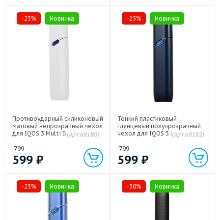
-25%
Новинка
-25%
Новинка
Противоударный силиконовый
Тонкий пластиковый
матовый непрозрачный чехол
глянцевый полупрозрачный
для IQOS 3 Multi Белый
чехол для IQOS 3 Multi
(арт:68180)
(арт:68182)
Черный
799
799
599
₽
599
₽
-25%
Новинка
-30%
Новинка