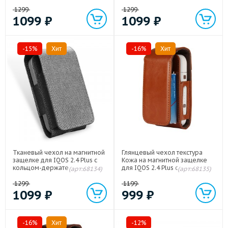
доступом к зарядному
доступом к зарядному
разъему Черный
разъему Розовый
1299
1299
1099
₽
1099
₽
-15%
Хит
-16%
Хит
Тканевый чехол на магнитной
Глянцевый чехол текстура
защелке для IQOS 2.4 Plus с
Кожа на магнитной защелке
кольцом-держателем и
для IQOS 2.4 Plus с кольцом-
(арт:68134)
(арт:68135)
доступом к зарядному
держателем и доступом к
разъему Серый
зарядному разъему Бежевый
1299
1199
1099
₽
999
₽
-16%
Хит
-12%