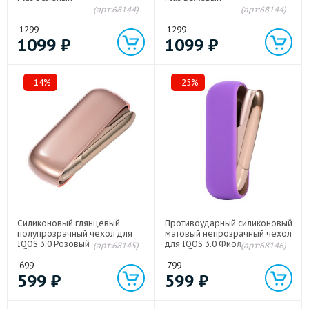
(арт:68144)
(арт:68144)
1299
1299
1099
₽
1099
₽
-14%
-25%
Силиконовый глянцевый
Противоударный силиконовый
полупрозрачный чехол для
матовый непрозрачный чехол
IQOS 3.0 Розовый
для IQOS 3.0 Фиолетовый
(арт:68145)
(арт:68146)
699
799
599
₽
599
₽