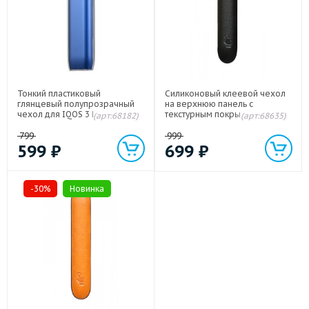
Тонкий пластиковый
Силиконовый клеевой чехол
глянцевый полупрозрачный
на верхнюю панель с
чехол для IQOS 3 Multi Белый
текстурным покрытием Кожа
(арт:68182)
(арт:68635)
для IQOS 3.0 Черный
799
999
599
₽
699
₽
-30%
Новинка