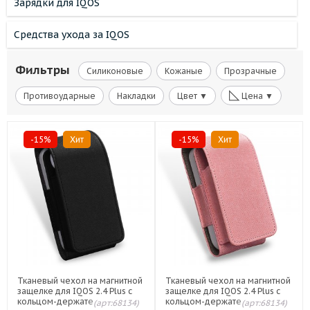
Зарядки для IQOS
Средства ухода за IQOS
Фильтры
Силиконовые
Кожаные
Прозрачные
◺
Противоударные
Накладки
Цвет ▼
Цена ▼
-15%
Хит
-15%
Хит
Тканевый чехол на магнитной
Тканевый чехол на магнитной
защелке для IQOS 2.4 Plus с
защелке для IQOS 2.4 Plus с
кольцом-держателем и
кольцом-держателем и
(арт:68134)
(арт:68134)