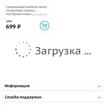
Силиконовый клеевой чехол
на верхнюю панель с
текстурным покрытием Кожа
(арт:68635)
для IQOS 3.0 Оранжевый
999
699
₽
Загрузка ...
Информация
Служба поддержки