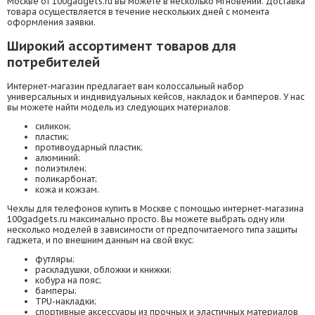
Москве от 100gadgets.ru вы можете в несколько мгновений. Доставка
товара осуществляется в течение нескольких дней с момента
оформления заявки.
Широкий ассортимент товаров для
потребителей
Интернет-магазин предлагает вам колоссальный набор
универсальных и индивидуальных кейсов, накладок и бамперов. У нас
вы можете найти модель из следующих материалов:
силикон;
пластик;
противоударный пластик;
алюминий;
полиэтилен;
поликарбонат;
кожа и кожзам.
Чехлы для телефонов купить в Москве с помощью интернет-магазина
100gadgets.ru максимально просто. Вы можете выбрать одну или
несколько моделей в зависимости от предпочитаемого типа защиты
гаджета, и по внешним данным на свой вкус:
футляры;
раскладушки, обложки и книжки;
кобура на пояс;
бамперы;
TPU-накладки;
спортивные аксессуары из прочных и эластичных материалов