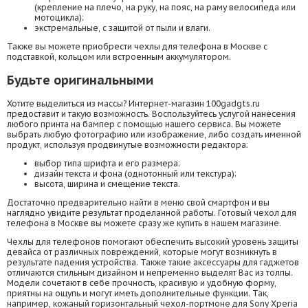
(крепление на плечо, на руку, на пояс, на раму велосипеда или
мотоцикла);
экстремальные, с защитой от пыли и влаги.
Также вы можете приобрести чехлы для телефона в Москве с
подставкой, кольцом или встроенным аккумулятором.
Будьте оригинальными
Хотите выделиться из массы? Интернет-магазин 100gadgts.ru
предоставит и такую возможность. Воспользуйтесь услугой нанесения
любого принта на бампер с помощью нашего сервиса. Вы можете
выбрать любую фотографию или изображение, либо создать именной
продукт, используя продвинутые возможности редактора:
выбор типа шрифта и его размера;
дизайн текста и фона (однотонный или текстура);
высота, ширина и смещение текста.
Достаточно предварительно найти в меню свой смартфон и вы
наглядно увидите результат проделанной работы. Готовый чехол для
телефона в Москве вы можете сразу же купить в нашем магазине.
Чехлы для телефонов помогают обеспечить высокий уровень защиты
девайса от различных повреждений, которые могут возникнуть в
результате падения устройства. Также такие аксессуары для гаджетов
отличаются стильным дизайном и непременно выделят Вас из толпы.
Модели сочетают в себе прочность, красивую и удобную форму,
приятны на ощупь и могут иметь дополнительные функции. Так,
например, кожаный горизонтальный чехол-портмоне для Sony Xperia