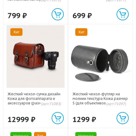
799
₽
699
₽
Хит
Хит
Жесткий чехол-сумка дизайн
Жесткий чехол-футляр на
Кожа для фотоаппарата и
молнии текстура Кожа размер
аксессуаров (размер
S (для объективов до 7х10см)
(арт:71083)
(арт:71097)
31x13x20см) на застежках и с
наплечным ремнем
12999
₽
1299
₽
Новинка
Хит
Новинка