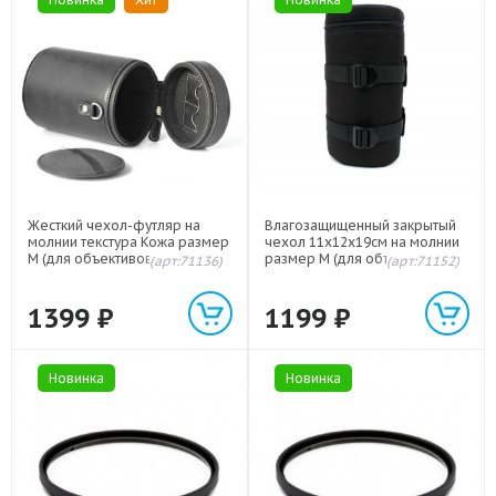
Жесткий чехол-футляр на
Влагозащищенный закрытый
молнии текстура Кожа размер
чехол 11х12х19см на молнии
M (для объективов до 8х14см)
размер M (для объективов до
(арт:71136)
(арт:71152)
9х15см)
1399
₽
1199
₽
Новинка
Новинка