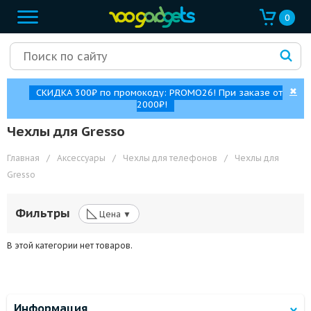
0
✖
СКИДКА 300₽ по промокоду: PROMO26! При заказе от
2000₽!
Чехлы для Gresso
Главная
/
Аксессуары
/
Чехлы для телефонов
/
Чехлы для
Gresso
◺
Фильтры
Цена ▼
В этой категории нет товаров.
Информация