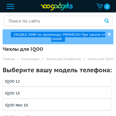
0
✖
СКИДКА 300₽ по промокоду: PROMO26! При заказе от
2000₽!
Чехлы для IQOO
Главная
/
Аксессуары
/
Чехлы для телефонов
/
Чехлы для IQOO
Выберите вашу модель телефона:
IQOO 12
IQOO 13
IQOO Neo 10