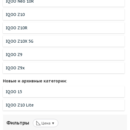
IQOO Neo 10R
IQOO Z10
IQOO Z10R
IQOO Z10X 5G
IQOO Z9
IQOO Z9x
Новые и архивные категории:
IQOO 15
IQOO Z10 Lite
◺
Фильтры
Цена ▼