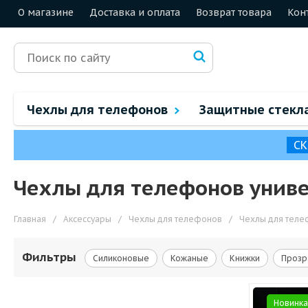
О магазине
Доставка и оплата
Возврат товара
Кон
Чехлы для телефонов
Защитные стекл
СК
Чехлы для телефонов унив
Главная
/
Аксессуары
/
Чехлы для телефонов
/
Чехлы для теле
Фильтры
Силиконовые
Кожаные
Книжки
Прозр
Новинка