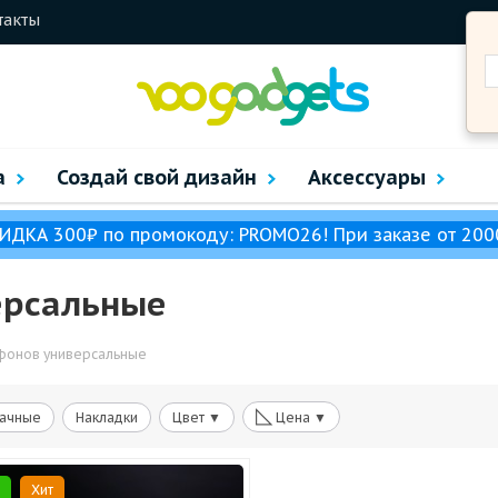
такты
а
Создай свой дизайн
Аксессуары
ИДКА 300₽ по промокоду: PROMO26! При заказе от 200
ерсальные
фонов универсальные
◺
ачные
Накладки
Цвет ▼
Цена ▼
Хит