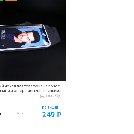
й чехол для телефона на пояс с
анами и отверстием для наушников
(арт:66439)
по акции
249
₽
₽
или