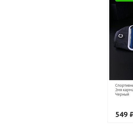
Спортивны
2мя карм
Черный
549