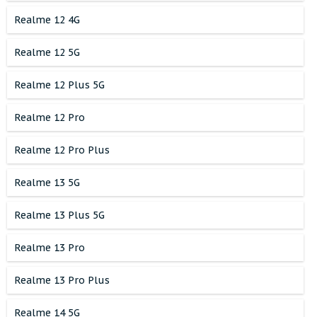
Realme 12 4G
Realme 12 5G
Realme 12 Plus 5G
Realme 12 Pro
Realme 12 Pro Plus
Realme 13 5G
Realme 13 Plus 5G
Realme 13 Pro
Realme 13 Pro Plus
Realme 14 5G