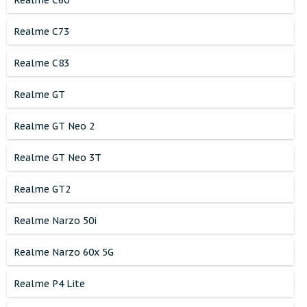
Realme C60
Realme C73
Realme C83
Realme GT
Realme GT Neo 2
Realme GT Neo 3T
Realme GT2
Realme Narzo 50i
Realme Narzo 60x 5G
Realme P4 Lite