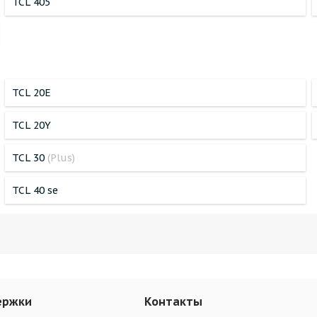
TCL 405
TCL 20E
TCL 20Y
TCL 30
(Plus)
TCL 40 se
ержки
Контакты