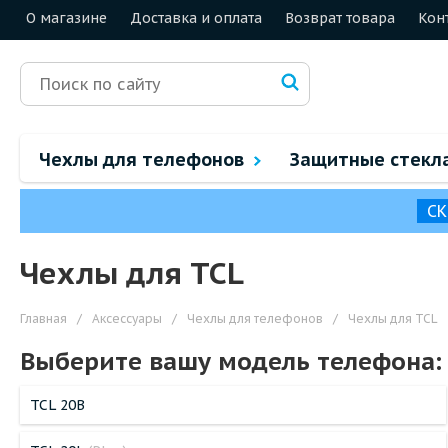
О магазине
Доставка и оплата
Возврат товара
Кон
Чехлы для телефонов
Защитные стекл
СК
Чехлы для TCL
Главная
/
Аксессуары
/
Чехлы для телефонов
/
Чехлы для TCL
Выберите вашу модель телефона:
TCL 20B