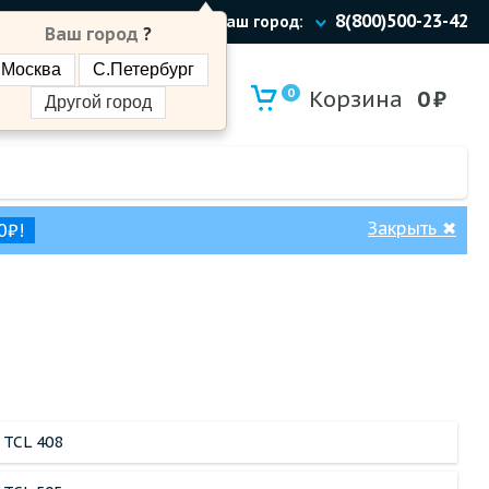
8(800)500-23-42
Ваш город:
Ваш город
?
Москва
С.Петербург
0
Корзина
0
₽
Другой город
Закрыть
✖
0₽!
TCL 408