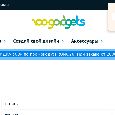
такты
а
Создай свой дизайн
Аксессуары
ИДКА 300₽ по промокоду: PROMO26! При заказе от 200
TCL 403