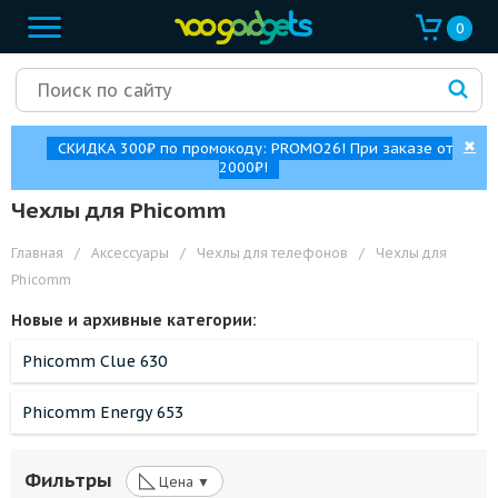
0
✖
СКИДКА 300₽ по промокоду: PROMO26! При заказе от
2000₽!
Чехлы для Phicomm
Главная
/
Аксессуары
/
Чехлы для телефонов
/
Чехлы для
Phicomm
Новые и архивные категории:
Phicomm Clue 630
Phicomm Energy 653
◺
Фильтры
Цена ▼