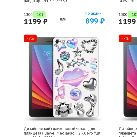
панда арт: 44194-22560
BMW арт: 
по акции
1300
-101
1300
-10
899 ₽
1199 ₽
или
1199
-7%
-7%
Дизайнерский силиконовый чехол для
Дизайнер
планшета Huawei MediaPad T2 7.0 Pro Y2K
планшета 