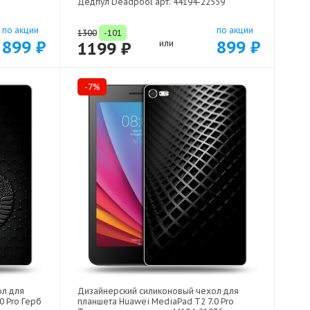
Дедпул Deadpool арт: 44194-22559
по акции
по акции
1300
-101
899 ₽
899 ₽
1199 ₽
или
-7%
ол для
Дизайнерский силиконовый чехол для
0 Pro Герб
планшета Huawei MediaPad T2 7.0 Pro