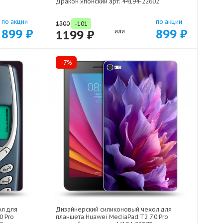
Дракон Японский арт: 44194-22602
по акции
по акции
1300
-101
899 ₽
899 ₽
1199 ₽
или
-7%
ол для
Дизайнерский силиконовый чехол для
0 Pro
планшета Huawei MediaPad T2 7.0 Pro