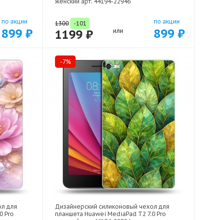
женский арт: 44194-22946
по акции
по акции
1300
-101
899 ₽
899 ₽
1199 ₽
или
-7%
ол для
Дизайнерский силиконовый чехол для
0 Pro
планшета Huawei MediaPad T2 7.0 Pro