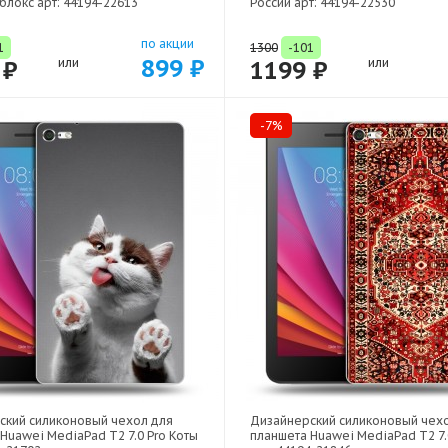
блокс арт: 44194-22613
России арт: 44194-22530
по акции
1
1300
-101
899 ₽
 ₽
или
1199 ₽
или
-7%
ский силиконовый чехол для
Дизайнерский силиконовый чех
Huawei MediaPad T2 7.0 Pro Коты
планшета Huawei MediaPad T2 7.