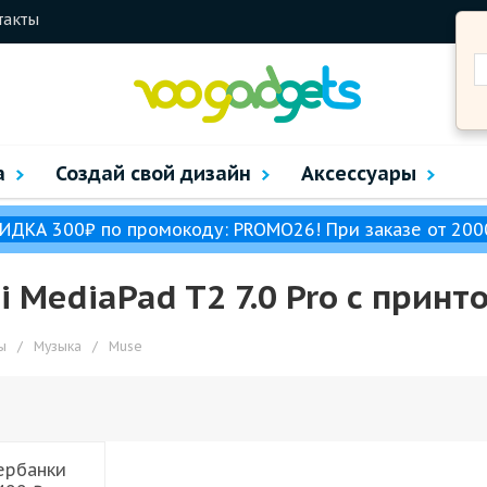
такты
а
Создай свой дизайн
Аксессуары
ИДКА 300₽ по промокоду: PROMO26! При заказе от 200
MediaPad T2 7.0 Pro с принт
ы
/
Музыка
/
Muse
ербанки