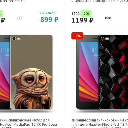
т: 44194-21974
Старый телефон арт: 44194-2180
по акции
1
1300
-101
899 ₽
 ₽
или
1199 ₽
или
-7%
ский силиконовый чехол для
Дизайнерский силиконовый чех
Huawei MediaPad T2 7.0 Pro Сова
планшета Huawei MediaPad T2 7.