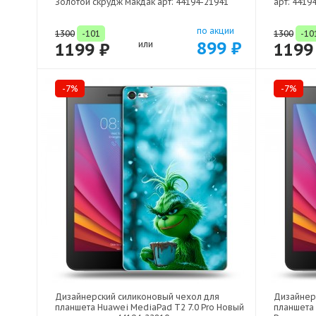
Золотой скрудж макдак арт: 44194-21941
арт: 4419
по акции
1300
-101
1300
-10
899 ₽
1199 ₽
или
1199
-7%
-7%
Дизайнерский силиконовый чехол для
Дизайнер
планшета Huawei MediaPad T2 7.0 Pro Новый
планшета 