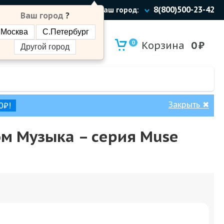
8(800)500-23-42
Ваш город:
Ваш город
?
Москва
С.Петербург
0
Корзина
0
₽
Другой город
Закрыть
✖
0₽!
ом Музыка – cерия Muse