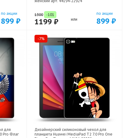
женский арт: 44194-22924
по акции
по акции
1300
-101
899 ₽
899 ₽
1199 ₽
или
-7%
ол для
Дизайнерский силиконовый чехол для
0 Pro Флаг
планшета Huawei MediaPad T2 7.0 Pro One