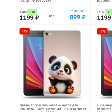
год арт: 44194-22824
Барселона
по акции
1300
-101
1300
-10
899 ₽
1199 ₽
или
1199
-7%
-7%
Дизайнерский силиконовый чехол для
Дизайнер
планшета Huawei MediaPad T2 7.0 Pro милая
планшета 