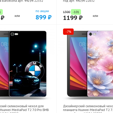
 Barcelona арт: 44194-22332
год арт: 44194-22832
по акции
1
1300
-101
899 ₽
 ₽
или
1199 ₽
или
-7%
ский силиконовый чехол для
Дизайнерский силиконовый чех
Huawei MediaPad T2 7.0 Pro БМВ
планшета Huawei MediaPad T2 7.