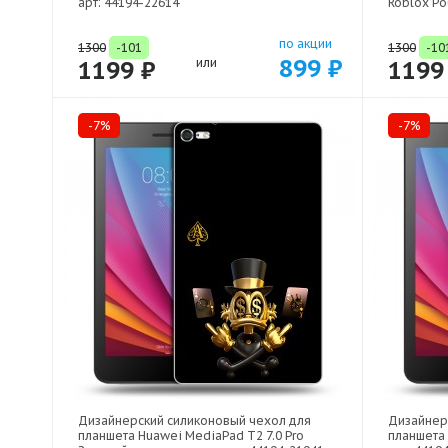
арт: 44194-22614
Roblox Ро
по акции
1300
-101
1300
-10
899 ₽
1199 ₽
или
1199
-7%
-7%
Дизайнерский силиконовый чехол для
Дизайнер
планшета Huawei MediaPad T2 7.0 Pro
планшета 