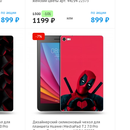
0
женский цветы арт: 44194-22373
по акции
по акции
1300
-101
899 ₽
899 ₽
1199 ₽
или
-7%
ол для
Дизайнерский силиконовый чехол для
0 Pro
планшета Huawei MediaPad T2 7.0 Pro