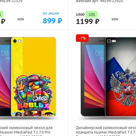
44194-22329
женский арт: 44194-22920
по акции
1
1300
-101
899 ₽
 ₽
или
1199 ₽
или
-7%
ский силиконовый чехол для
Дизайнерский силиконовый чех
Huawei MediaPad T2 7.0 Pro
планшета Huawei MediaPad T2 7.