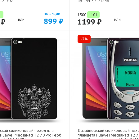
4-21702
арт: 44194-21846
по акции
1
1300
-101
899 ₽
 ₽
или
1199 ₽
или
-7%
ский силиконовый чехол для
Дизайнерский силиконовый чех
Huawei MediaPad T2 7.0 Pro Герб
планшета Huawei MediaPad T2 7.