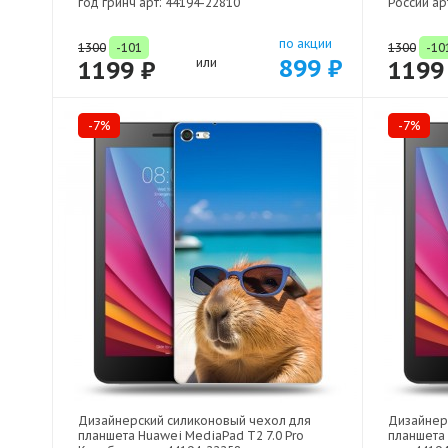
год гринч арт: 44194-22810
России ар
по акции
1300
-101
1300
-10
899 ₽
1199 ₽
или
1199
-7%
-7%
Дизайнерский силиконовый чехол для
Дизайнер
планшета Huawei MediaPad T2 7.0 Pro
планшета 