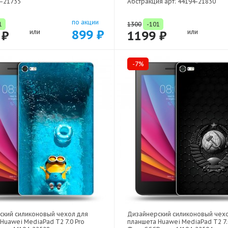
4-21735
Абстракция арт: 44194-21830
по акции
1
1300
-101
899 ₽
 ₽
или
1199 ₽
или
-7%
ский силиконовый чехол для
Дизайнерский силиконовый чех
Huawei MediaPad T2 7.0 Pro
планшета Huawei MediaPad T2 7.