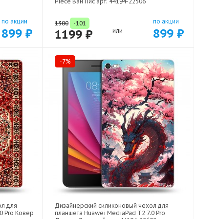
Piece Ван Пис арт: 44194-22506
по акции
по акции
1300
-101
899 ₽
899 ₽
1199 ₽
или
-7%
ол для
Дизайнерский силиконовый чехол для
0 Pro Ковер
планшета Huawei MediaPad T2 7.0 Pro