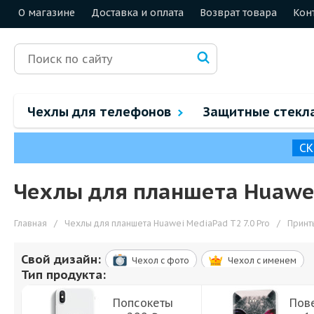
О магазине
Доставка и оплата
Возврат товара
Кон
Чехлы для телефонов
Защитные стекл
СК
Чехлы для планшета Huawei 
Главная
/
Чехлы для планшета Huawei MediaPad T2 7.0 Pro
/
Принт
Свой дизайн:
Чехол c фото
Чехол c именем
Тип продукта:
Попсокеты
Пов