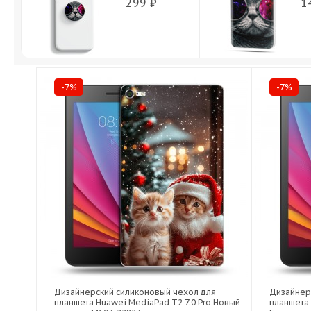
299 ₽
1
-7%
-7%
Дизайнерский силиконовый чехол для
Дизайнер
планшета Huawei MediaPad T2 7.0 Pro Новый
планшета 