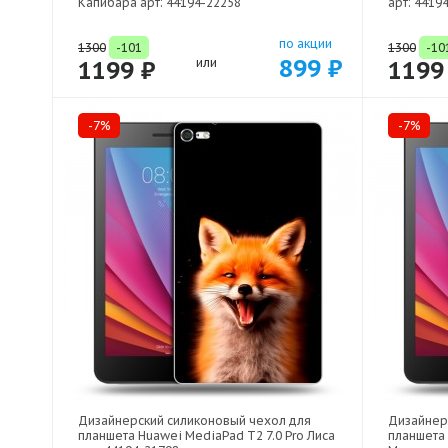
Капибара арт: 44194-22258
арт: 4419
по акции
1300
-101
1300
-10
899 ₽
1199 ₽
или
1199
-7%
-7%
Дизайнерский силиконовый чехол для
Дизайнер
планшета Huawei MediaPad T2 7.0 Pro Лиса
планшета 