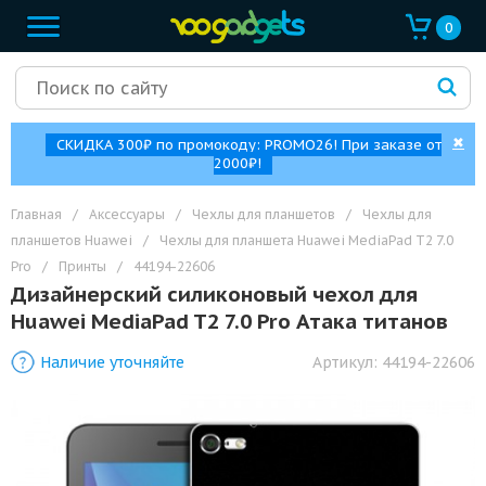
0
✖
СКИДКА 300₽ по промокоду: PROMO26! При заказе от
2000₽!
Главная
/
Аксессуары
/
Чехлы для планшетов
/
Чехлы для
планшетов Huawei
/
Чехлы для планшета Huawei MediaPad T2 7.0
Pro
/
Принты
/
44194-22606
Дизайнерский силиконовый чехол для
Huawei MediaPad T2 7.0 Pro Атака титанов
Наличие уточняйте
Артикул:
44194-22606