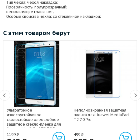
Тип чехла
: чехол накладка;
Прозрачность
: полупрозрачный;
нескользящие грани
: нет;
Особые свойства чехла
: со стеклянной накладкой;
С этим товаром берут
Ультратонкое
Неполноэкранная защитная
износоустойчивое
пленка для Huawei MediaPad
сколостойкое олеофобное
T2 7.0 Pro
защитное стекло-пленка для
Huawei MediaPad T2 7.0 Pro
1199
₽
499
₽