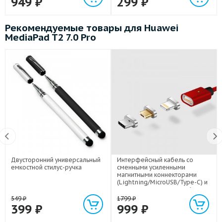
949
₽
299
₽
Рекомендуемые товары для Huawei
MediaPad T2 7.0 Pro
Двусторонний универсальный
Интерфейсный кабель со
емкостной стилус-ручка
сменными усиленными
магнитными коннекторами
(Lightning/MicroUSB/Type-C) и
световым индикатором 1м
549
₽
1799
₽
399
₽
999
₽