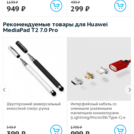
1199
₽
499
₽
949
₽
299
₽
Рекомендуемые товары для Huawei
MediaPad T2 7.0 Pro
Двусторонний универсальный
Интерфейсный кабель со
емкостной стилус-ручка
сменными усиленными
магнитными коннекторами
(Lightning/MicroUSB/Type-C) и
световым индикатором 1м
549
₽
1799
₽
399
₽
999
₽