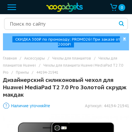
0
✖
СКИДКА 300₽ по промокоду: PROMO26! При заказе от
2000₽!
Главная
/
Аксессуары
/
Чехлы для планшетов
/
Чехлы для
планшетов Huawei
/
Чехлы для планшета Huawei MediaPad T2 7.0
Pro
/
Принты
/
44194-21941
Дизайнерский силиконовый чехол для
Huawei MediaPad T2 7.0 Pro Золотой скрудж
макдак
Наличие уточняйте
Артикул:
44194-21941