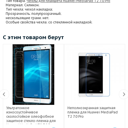
Тип товара:
Чехлы для планшета Huawei MediaPad T2 7.0 Pro
Материал
: Силикон;
Тип чехла
: чехол накладка;
Прозрачность
: полупрозрачный;
нескользящие грани
: нет;
Особые свойства чехла
: со стеклянной накладкой;
С этим товаром берут
Ультратонкое
Неполноэкранная защитная
износоустойчивое
пленка для Huawei MediaPad
сколостойкое олеофобное
T2 7.0 Pro
защитное стекло-пленка для
Huawei MediaPad T2 7.0 Pro