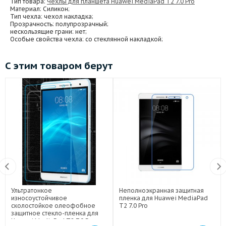
Тип товара:
Чехлы для планшета Huawei MediaPad T2 7.0 Pro
Материал
: Силикон;
Тип чехла
: чехол накладка;
Прозрачность
: полупрозрачный;
нескользящие грани
: нет;
Особые свойства чехла
: со стеклянной накладкой;
С этим товаром берут
Ультратонкое
Неполноэкранная защитная
износоустойчивое
пленка для Huawei MediaPad
сколостойкое олеофобное
T2 7.0 Pro
защитное стекло-пленка для
Huawei MediaPad T2 7.0 Pro