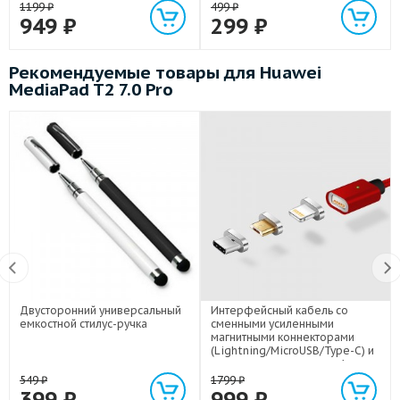
1199
₽
499
₽
949
₽
299
₽
Рекомендуемые товары для Huawei
MediaPad T2 7.0 Pro
Двусторонний универсальный
Интерфейсный кабель со
емкостной стилус-ручка
сменными усиленными
магнитными коннекторами
(Lightning/MicroUSB/Type-C) и
световым индикатором 1м
549
₽
1799
₽
399
₽
999
₽