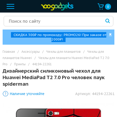
0
✖
СКИДКА 300₽ по промокоду: PROMO26! При заказе от
2000₽!
Главная
/
Аксессуары
/
Чехлы для планшетов
/
Чехлы для
планшетов Huawei
/
Чехлы для планшета Huawei MediaPad T2 7.0
Pro
/
Принты
/
44194-22261
Дизайнерский силиконовый чехол для
Huawei MediaPad T2 7.0 Pro человек паук
spiderman
Наличие уточняйте
Артикул:
44194-22261