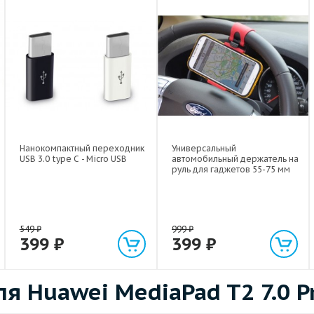
Нанокомпактный переходник
Универсальный
USB 3.0 type C - Micro USB
автомобильный держатель на
руль для гаджетов 55-75 мм
549
₽
999
₽
399
₽
399
₽
 Huawei MediaPad T2 7.0 P