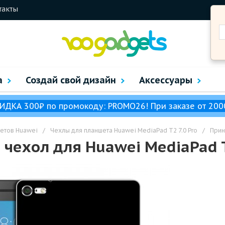
такты
а
Создай свой дизайн
Аксессуары
ИДКА 300₽ по промокоду: PROMO26! При заказе от 200
етов Huawei
/
Чехлы для планшета Huawei MediaPad T2 7.0 Pro
/
Прин
чехол для Huawei MediaPad T