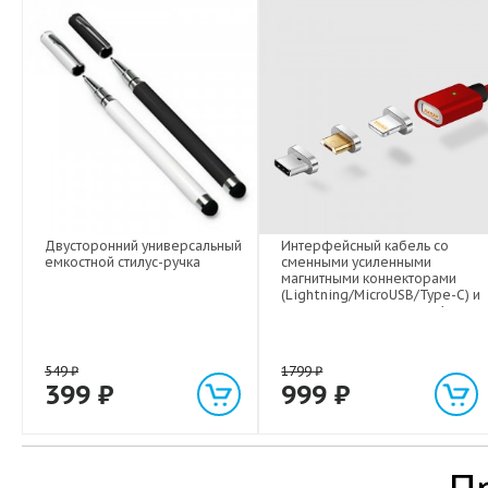
Двусторонний универсальный
Интерфейсный кабель со
емкостной стилус-ручка
сменными усиленными
магнитными коннекторами
(Lightning/MicroUSB/Type-C) и
световым индикатором 1м
549
₽
1799
₽
399
₽
999
₽