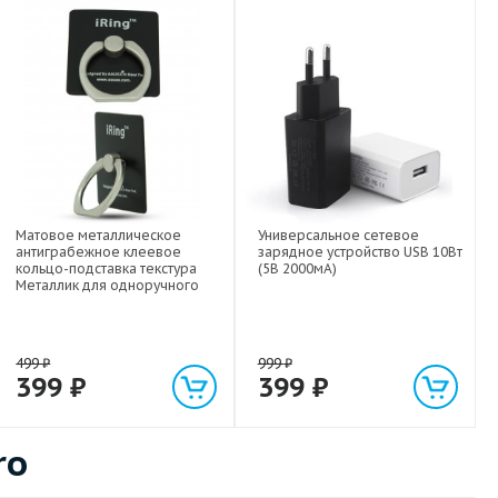
Матовое металлическое
Универсальное сетевое
антиграбежное клеевое
зарядное устройство USB 10Вт
кольцо-подставка текстура
(5В 2000мА)
Металлик для одноручного
управления гаджетом
499
₽
999
₽
399
₽
399
₽
ro