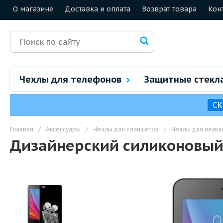
О магазине
Доставка и оплата
Возврат товара
Кон
Чехлы для телефонов
Защитные стекл
СК
Главная
/
Аксессуары
/
Чехлы для планшетов
/
Чехлы для планш
Дизайнерский силиконовый 