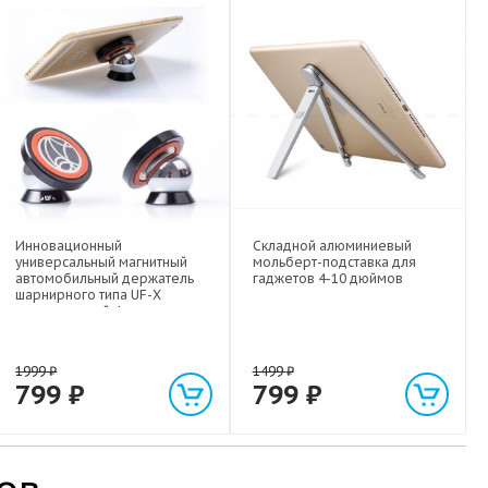
Инновационный
Складной алюминиевый
универсальный магнитный
мольберт-подставка для
автомобильный держатель
гаджетов 4-10 дюймов
шарнирного типа UF-X
экстрасильной фиксации для
любых гаджетов
(смартфонов, планшетов) до 1
кг
1999
₽
1499
₽
799
₽
799
₽