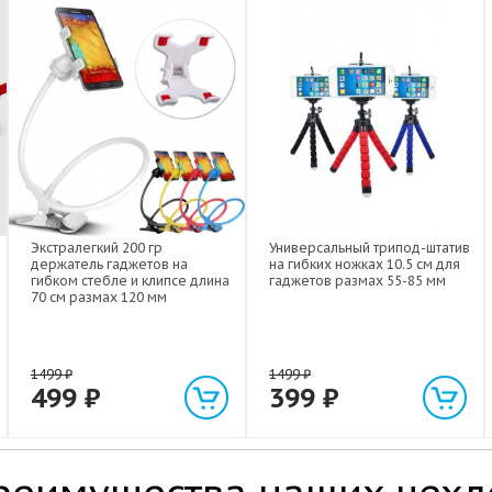
Экстралегкий 200 гр
Универсальный трипод-штатив
держатель гаджетов на
на гибких ножках 10.5 см для
гибком стебле и клипсе длина
гаджетов размах 55-85 мм
70 см размах 120 мм
1499
₽
1499
₽
499
₽
399
₽