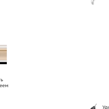
ть
леем
Уд