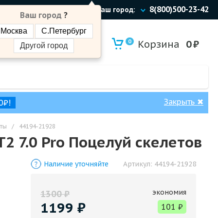
8(800)500-23-42
Ваш город:
Ваш город
?
Москва
С.Петербург
0
Корзина
0
₽
Другой город
Закрыть
✖
0₽!
ты
/
44194-21928
2 7.0 Pro Поцелуй скелетов
Наличие уточняйте
Артикул:
44194-21928
экономия
1300
₽
1199
₽
101
₽