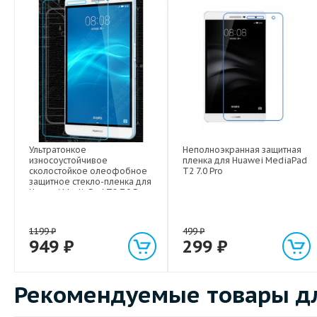
Ультратонкое
Неполноэкранная защитная
износоустойчивое
пленка для Huawei MediaPad
сколостойкое олеофобное
T2 7.0 Pro
защитное стекло-пленка для
Huawei MediaPad T2 7.0 Pro
1199
₽
499
₽
949
₽
299
₽
Рекомендуемые товары для