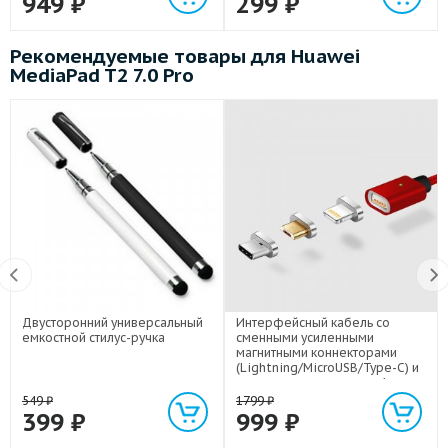
949
₽
299
₽
Рекомендуемые товары для Huawei
MediaPad T2 7.0 Pro
Двусторонний универсальный
Интерфейсный кабель со
емкостной стилус-ручка
сменными усиленными
магнитными коннекторами
(Lightning/MicroUSB/Type-C) и
световым индикатором 1м
549
₽
1799
₽
399
₽
999
₽