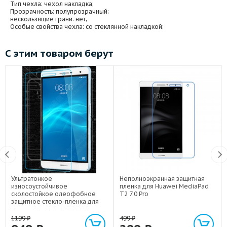
Тип чехла
: чехол накладка;
Прозрачность
: полупрозрачный;
нескользящие грани
: нет;
Особые свойства чехла
: со стеклянной накладкой;
С этим товаром берут
Ультратонкое
Неполноэкранная защитная
износоустойчивое
пленка для Huawei MediaPad
сколостойкое олеофобное
T2 7.0 Pro
защитное стекло-пленка для
Huawei MediaPad T2 7.0 Pro
1199
₽
499
₽