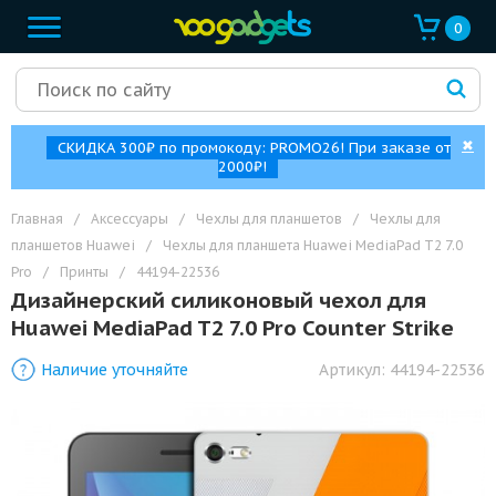
0
✖
СКИДКА 300₽ по промокоду: PROMO26! При заказе от
2000₽!
Главная
/
Аксессуары
/
Чехлы для планшетов
/
Чехлы для
планшетов Huawei
/
Чехлы для планшета Huawei MediaPad T2 7.0
Pro
/
Принты
/
44194-22536
Дизайнерский силиконовый чехол для
Huawei MediaPad T2 7.0 Pro Counter Strike
Наличие уточняйте
Артикул:
44194-22536