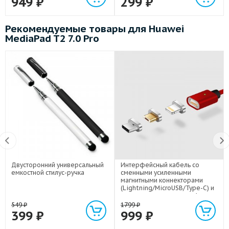
949
₽
299
₽
Рекомендуемые товары для Huawei
MediaPad T2 7.0 Pro
Двусторонний универсальный
Интерфейсный кабель со
емкостной стилус-ручка
сменными усиленными
магнитными коннекторами
(Lightning/MicroUSB/Type-C) и
световым индикатором 1м
549
₽
1799
₽
399
₽
999
₽