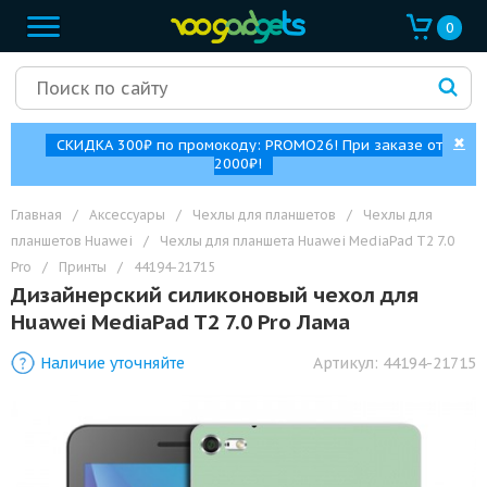
0
✖
СКИДКА 300₽ по промокоду: PROMO26! При заказе от
2000₽!
Главная
/
Аксессуары
/
Чехлы для планшетов
/
Чехлы для
планшетов Huawei
/
Чехлы для планшета Huawei MediaPad T2 7.0
Pro
/
Принты
/
44194-21715
Дизайнерский силиконовый чехол для
Huawei MediaPad T2 7.0 Pro Лама
Наличие уточняйте
Артикул:
44194-21715