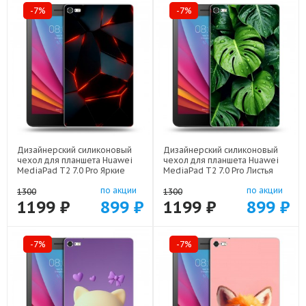
-7%
-7%
Дизайнерский силиконовый
Дизайнерский силиконовый
чехол для планшета Huawei
чехол для планшета Huawei
MediaPad T2 7.0 Pro Яркие
MediaPad T2 7.0 Pro Листья
абстракции арт: 44194-21616
арт: 44194-22255
по акции
по акции
1300
1300
1199 ₽
899 ₽
1199 ₽
899 ₽
-7%
-7%