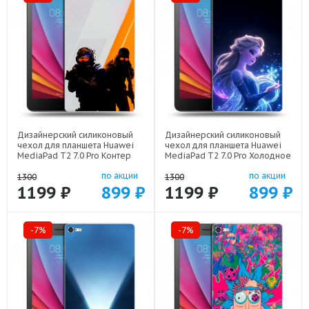
Дизайнерский силиконовый
Дизайнерский силиконовый
чехол для планшета Huawei
чехол для планшета Huawei
MediaPad T2 7.0 Pro Контер
MediaPad T2 7.0 Pro Холодное
страйк Counter strike арт:
сердце Frozen арт: 44194-
по акции
по акции
44194-22285
22522
1300
1300
1199 ₽
899 ₽
1199 ₽
899 ₽
-7%
-7%