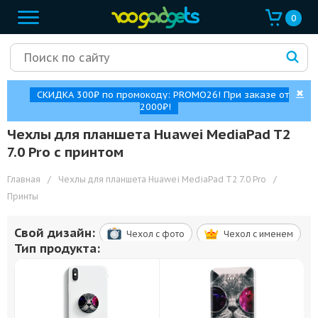
0
✖
СКИДКА 300₽ по промокоду: PROMO26! При заказе от
2000₽!
Чехлы для планшета Huawei MediaPad T2
7.0 Pro с принтом
Главная
/
Чехлы для планшета Huawei MediaPad T2 7.0 Pro
/
Принты
Свой дизайн:
Чехол c фото
Чехол c именем
Тип продукта: