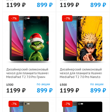
1199 ₽
899 ₽
1199 ₽
899 ₽
-7%
-7%
Дизайнерский силиконовый
Дизайнерский силиконовый
чехол для планшета Huawei
чехол для планшета Huawei
MediaPad T2 7.0 Pro Гринч
MediaPad T2 7.0 Pro Naruto
Новый год Рождество арт:
Наруто арт: 44194-22513
по акции
по акции
44194-22808
1300
1300
1199 ₽
899 ₽
1199 ₽
899 ₽
-7%
-7%