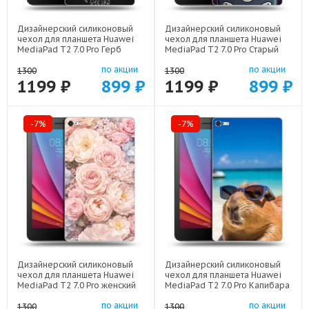
Дизайнерский силиконовый
Дизайнерский силиконовый
чехол для планшета Huawei
чехол для планшета Huawei
MediaPad T2 7.0 Pro Герб
MediaPad T2 7.0 Pro Старый
России арт: 44194-21974
телефон арт: 44194-21800
по акции
по акции
1300
1300
1199 ₽
899 ₽
1199 ₽
899 ₽
-7%
-7%
Дизайнерский силиконовый
Дизайнерский силиконовый
чехол для планшета Huawei
чехол для планшета Huawei
MediaPad T2 7.0 Pro женский
MediaPad T2 7.0 Pro Капибара
арт: 44194-22921
арт: 44194-22258
по акции
по акции
1300
1300