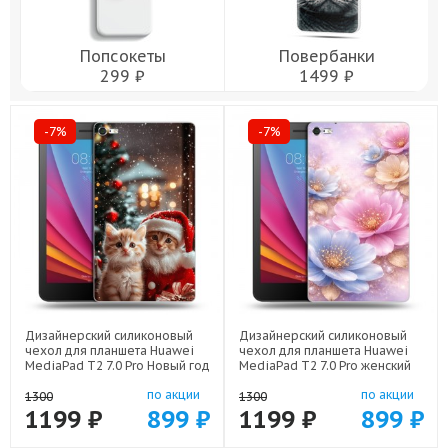
Попсокеты
Повербанки
299 ₽
1499 ₽
-7%
-7%
Дизайнерский силиконовый
Дизайнерский силиконовый
чехол для планшета Huawei
чехол для планшета Huawei
MediaPad T2 7.0 Pro Новый год
MediaPad T2 7.0 Pro женский
арт: 44194-22824
арт: 44194-22920
по акции
по акции
1300
1300
1199 ₽
899 ₽
1199 ₽
899 ₽