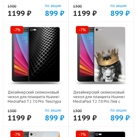
44194-21798
Железный человек арт: 44194-
по акции
по акции
22578
1300
1300
1199 ₽
899 ₽
1199 ₽
899 ₽
-7%
-7%
Дизайнерский силиконовый
Дизайнерский силиконовый
чехол для планшета Huawei
чехол для планшета Huawei
MediaPad T2 7.0 Pro Текстура
MediaPad T2 7.0 Pro Лев с
металла арт: 44194-21936
короной арт: 44194-21640
по акции
по акции
1300
1300
1199 ₽
899 ₽
1199 ₽
899 ₽
-7%
-7%