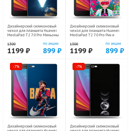
Дизайнерский силиконовый
Дизайнерский силиконовый
чехол для планшета Huawei
чехол для планшета Huawei
MediaPad T2 7.0 Pro Миньоны
MediaPad T2 7.0 Pro Рик и
арт: 44194-22609
Морти Rick Morty арт: 44194-
по акции
по акции
22316
1300
1300
1199 ₽
899 ₽
1199 ₽
899 ₽
-7%
-7%
Дизайнерский силиконовый
Дизайнерский силиконовый
чехол для планшета Huawei
чехол для планшета Huawei