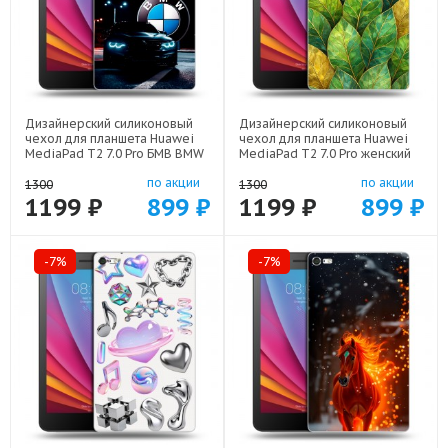
Дизайнерский силиконовый
Дизайнерский силиконовый
чехол для планшета Huawei
чехол для планшета Huawei
MediaPad T2 7.0 Pro БМВ BMW
MediaPad T2 7.0 Pro женский
арт: 44194-22329
арт: 44194-22924
по акции
по акции
1300
1300
1199 ₽
899 ₽
1199 ₽
899 ₽
-7%
-7%