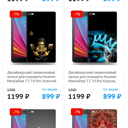
-7%
-7%
Дизайнерский силиконовый
Дизайнерский силиконовый
чехол для планшета Huawei
чехол для планшета Huawei
MediaPad T2 7.0 Pro Золотой
MediaPad T2 7.0 Pro Король
скрудж макдак арт: 44194-
лев арт: 44194-22500
по акции
по акции
21941
1300
1300
1199 ₽
899 ₽
1199 ₽
899 ₽
-7%
-7%