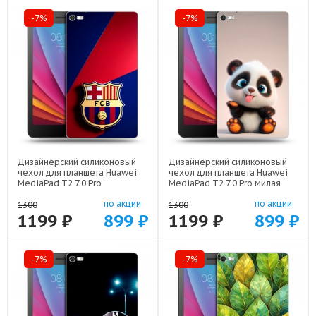
-7%
-7%
Дизайнерский силиконовый
Дизайнерский силиконовый
чехол для планшета Huawei
чехол для планшета Huawei
MediaPad T2 7.0 Pro
MediaPad T2 7.0 Pro милая
Барселона Barcelona арт:
панда арт: 44194-22560
по акции
по акции
44194-22332
1300
1300
1199 ₽
899 ₽
1199 ₽
899 ₽
-7%
-7%