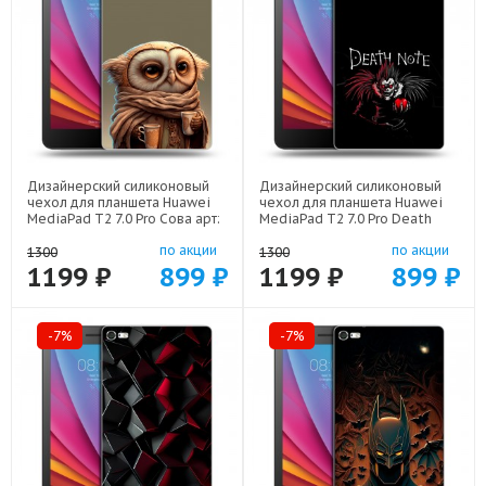
Дизайнерский силиконовый
Дизайнерский силиконовый
чехол для планшета Huawei
чехол для планшета Huawei
MediaPad T2 7.0 Pro Сова арт:
MediaPad T2 7.0 Pro Death
44194-21735
note Тетрадь смерти арт:
по акции
по акции
44194-22524
1300
1300
1199 ₽
899 ₽
1199 ₽
899 ₽
-7%
-7%