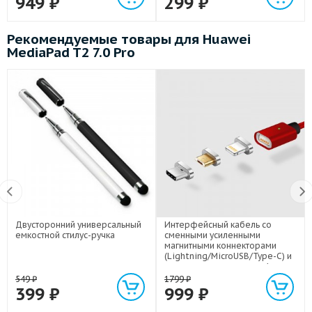
949
₽
299
₽
Рекомендуемые товары для Huawei
MediaPad T2 7.0 Pro
Двусторонний универсальный
Интерфейсный кабель со
емкостной стилус-ручка
сменными усиленными
магнитными коннекторами
(Lightning/MicroUSB/Type-C) и
световым индикатором 1м
549
₽
1799
₽
399
₽
999
₽