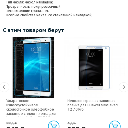
Тип чехла
: чехол накладка;
Прозрачность
: полупрозрачный;
нескользящие грани
: нет;
Особые свойства чехла
: со стеклянной накладкой;
С этим товаром берут
Ультратонкое
Неполноэкранная защитная
износоустойчивое
пленка для Huawei MediaPad
сколостойкое олеофобное
T2 7.0 Pro
защитное стекло-пленка для
Huawei MediaPad T2 7.0 Pro
1199
₽
499
₽