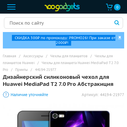
0
✖
СКИДКА 300₽ по промокоду: PROMO26! При заказе от
2000₽!
Главная
/
Аксессуары
/
Чехлы для планшетов
/
Чехлы для
планшетов Huawei
/
Чехлы для планшета Huawei MediaPad T2 7.0
Pro
/
Принты
/
44194-21977
Дизайнерский силиконовый чехол для
Huawei MediaPad T2 7.0 Pro Абстракиция
Наличие уточняйте
Артикул:
44194-21977