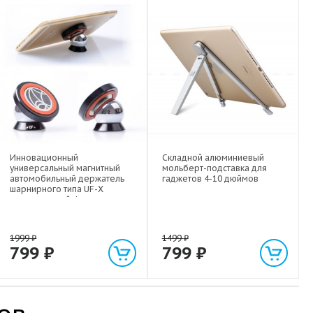
Инновационный
Складной алюминиевый
универсальный магнитный
мольберт-подставка для
автомобильный держатель
гаджетов 4-10 дюймов
шарнирного типа UF-X
экстрасильной фиксации для
любых гаджетов
(смартфонов, планшетов) до 1
кг
1999
₽
1499
₽
799
₽
799
₽