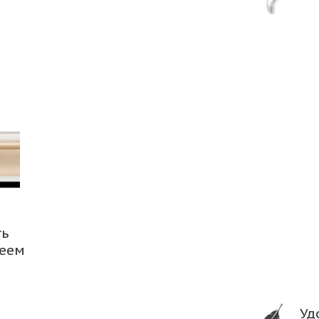
ть
леем
Уд