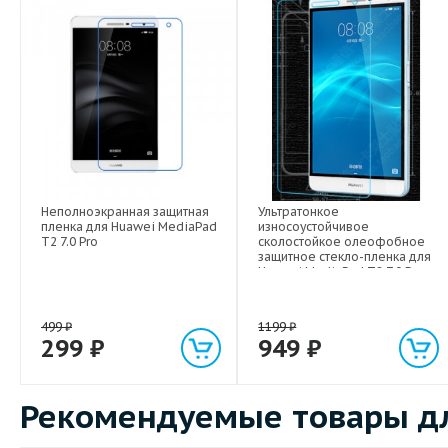
Неполноэкранная защитная
Ультратонкое
пленка для Huawei MediaPad
износоустойчивое
T2 7.0 Pro
сколостойкое олеофобное
защитное стекло-пленка для
Huawei MediaPad T2 7.0 Pro
499
₽
1199
₽
299
₽
949
₽
Рекомендуемые товары для