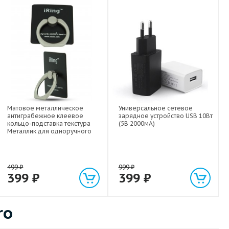
Матовое металлическое
Универсальное сетевое
антиграбежное клеевое
зарядное устройство USB 10Вт
кольцо-подставка текстура
(5В 2000мА)
Металлик для одноручного
управления гаджетом
499
₽
999
₽
399
₽
399
₽
ro