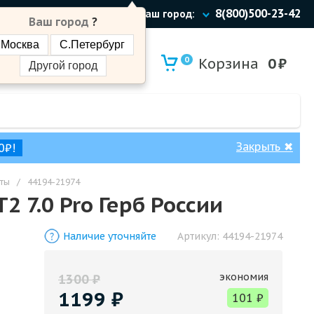
8(800)500-23-42
Ваш город:
Ваш город
?
Москва
С.Петербург
0
Корзина
0
₽
Другой город
Закрыть
✖
0₽!
ты
/
44194-21974
 7.0 Pro Герб России
Наличие уточняйте
Артикул:
44194-21974
экономия
1300
₽
1199
₽
101
₽