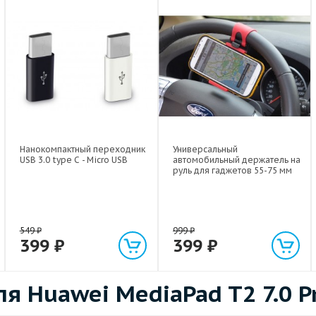
Нанокомпактный переходник
Универсальный
USB 3.0 type C - Micro USB
автомобильный держатель на
руль для гаджетов 55-75 мм
549
₽
999
₽
399
₽
399
₽
 Huawei MediaPad T2 7.0 P