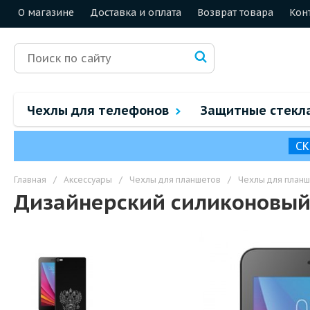
О магазине
Доставка и оплата
Возврат товара
Кон
Чехлы для телефонов
Защитные стекл
СК
Главная
/
Аксессуары
/
Чехлы для планшетов
/
Чехлы для планш
Дизайнерский силиконовый ч