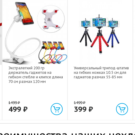
Экстралегкий 200 гр
Универсальный трипод-штатив
держатель гаджетов на
на гибких ножках 10.5 см для
гибком стебле и клипсе длина
гаджетов размах 55-85 мм
70 см размах 120 мм
1499
₽
1499
₽
499
₽
399
₽