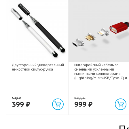
Двусторонний универсальный
Интерфейсный кабель со
емкостной стилус-ручка
сменными усиленными
магнитными коннекторами
(Lightning/MicroUSB/Type-C) и
световым индикатором 1м
549
₽
1799
₽
399
₽
999
₽