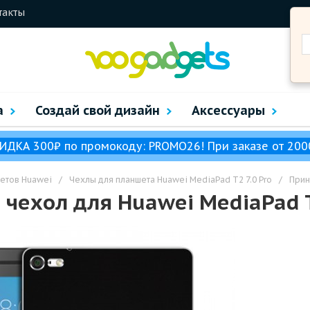
такты
а
Создай свой дизайн
Аксессуары
ИДКА 300₽ по промокоду: PROMO26! При заказе от 200
етов Huawei
/
Чехлы для планшета Huawei MediaPad T2 7.0 Pro
/
Прин
ехол для Huawei MediaPad T2