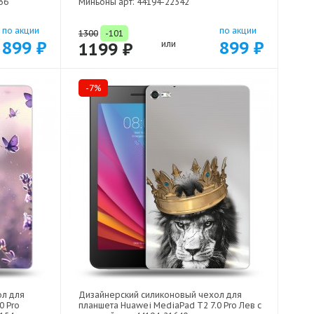
36
Миньоны арт: 44194-22342
по акции
по акции
1300
-101
899 ₽
899 ₽
1199 ₽
или
-7%
ол для
Дизайнерский силиконовый чехол для
0 Pro
планшета Huawei MediaPad T2 7.0 Pro Лев с