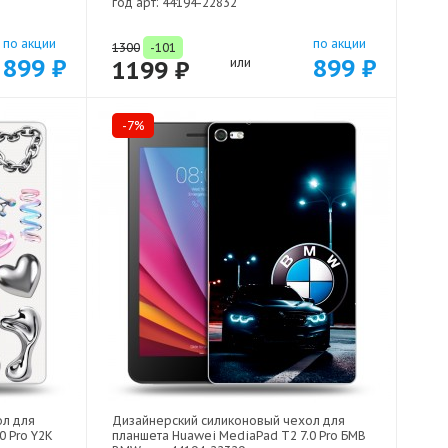
год арт: 44194-22832
по акции
по акции
1300
-101
899 ₽
899 ₽
1199 ₽
или
-7%
ол для
Дизайнерский силиконовый чехол для
0 Pro Y2K
планшета Huawei MediaPad T2 7.0 Pro БМВ