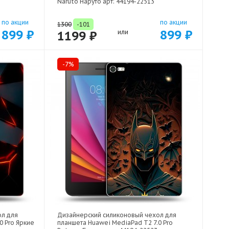
Naruto Наруто арт: 44194-22513
по акции
по акции
1300
-101
899 ₽
899 ₽
1199 ₽
или
-7%
ол для
Дизайнерский силиконовый чехол для
0 Pro Яркие
планшета Huawei MediaPad T2 7.0 Pro