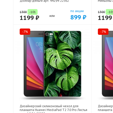
Доллар деньги арт: 44194-22562
Миньоны а
по акции
1300
-101
1300
-10
899 ₽
1199 ₽
или
1199
-7%
-7%
Дизайнерский силиконовый чехол для
Дизайнер
планшета Huawei MediaPad T2 7.0 Pro Листья
планшета 