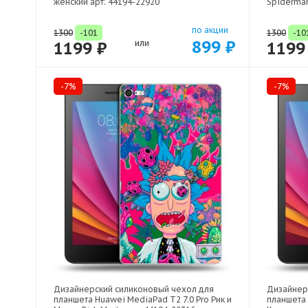
женский арт: 44194-22920
Spiderman
по акции
1300
-101
1300
-10
899 ₽
1199 ₽
или
1199
-7%
-7%
Дизайнерский силиконовый чехол для
Дизайнер
планшета Huawei MediaPad T2 7.0 Pro Рик и
планшета 