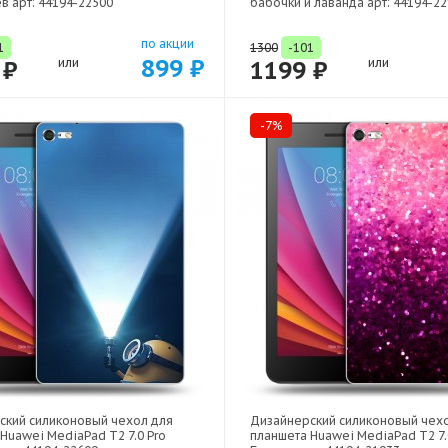
в арт: 44194-22500
бабочки и лаванда арт: 44194-2
по акции
1
1300
-101
899 ₽
 ₽
или
1199 ₽
или
-7%
ский силиконовый чехол для
Дизайнерский силиконовый чех
Huawei MediaPad T2 7.0 Pro
планшета Huawei MediaPad T2 7.