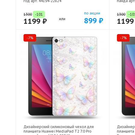
год арт: 44194-22824
панда арт
по акции
1300
-101
1300
-10
899 ₽
1199 ₽
или
1199
-7%
-7%
Дизайнерский силиконовый чехол для
Дизайнер
планшета Huawei MediaPad T2 7.0 Pro
планшета 