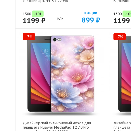
женский арт: 44194-22946
Барселона
по акции
1300
-101
1300
-10
899 ₽
1199 ₽
или
1199
-7%
-7%
Дизайнерский силиконовый чехол для
Дизайнер
планшета Huawei MediaPad T2 7.0 Pro
планшета 