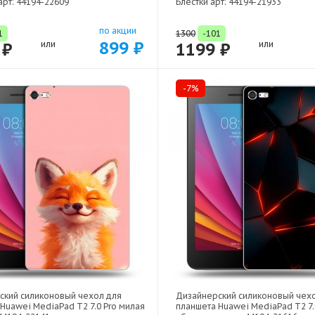
рт: 44194-22609
Блестки арт: 44194-21933
по акции
1
1300
-101
899 ₽
 ₽
или
1199 ₽
или
-7%
ский силиконовый чехол для
Дизайнерский силиконовый чех
Huawei MediaPad T2 7.0 Pro милая
планшета Huawei MediaPad T2 7.