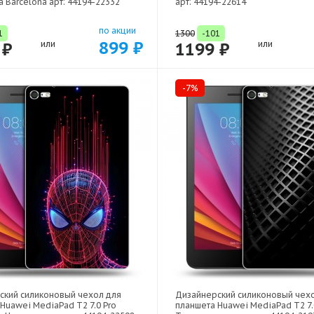
 Barcelona арт: 44194-22332
арт: 44194-22614
по акции
1
1300
-101
899 ₽
 ₽
или
1199 ₽
или
-7%
ский силиконовый чехол для
Дизайнерский силиконовый чех
Huawei MediaPad T2 7.0 Pro
планшета Huawei MediaPad T2 7.