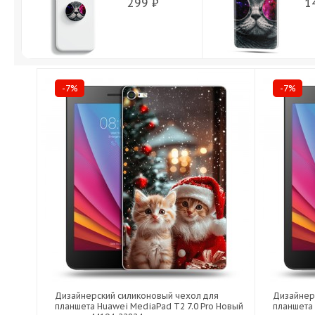
299 ₽
1
-7%
-7%
Дизайнерский силиконовый чехол для
Дизайнер
планшета Huawei MediaPad T2 7.0 Pro Новый
планшета 