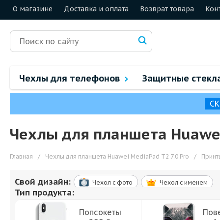
О магазине
Доставка и оплата
Возврат товара
Кон
Чехлы для телефонов
Защитные стекл
СК
Чехлы для планшета Huawei
Главная
/
Чехлы для планшета Huawei MediaPad T2 7.0 Pro
/
Принт
Свой дизайн:
Чехол c фото
Чехол c именем
Тип продукта:
Попсокеты
Пов