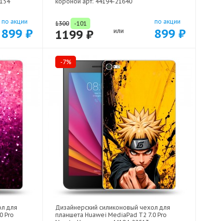
2154
короной арт: 44194-21640
по акции
по акции
1300
-101
899 ₽
899 ₽
1199 ₽
или
-7%
ол для
Дизайнерский силиконовый чехол для
0 Pro
планшета Huawei MediaPad T2 7.0 Pro