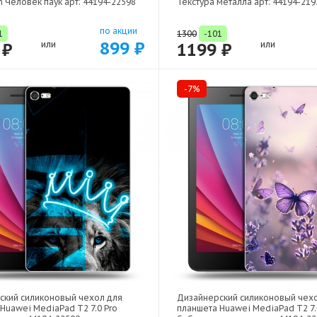
 Человек паук арт: 44194-22598
Текстура металла арт: 44194-219
по акции
1
1300
-101
899 ₽
 ₽
или
1199 ₽
или
-7%
ский силиконовый чехол для
Дизайнерский силиконовый чех
Huawei MediaPad T2 7.0 Pro
планшета Huawei MediaPad T2 7.