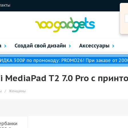
такты
а
Создай свой дизайн
Аксессуары
ИДКА 300₽ по промокоду: PROMO26! При заказе от 200
 MediaPad T2 7.0 Pro с прин
ы
/
Женщины
ербанки