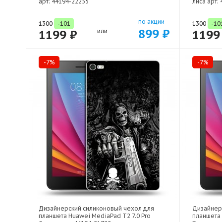
арт: 44194-22255
лиса арт:
по акции
1300
-101
1300
-10
899 ₽
1199 ₽
или
1199
-7%
-7%
Дизайнерский силиконовый чехол для
Дизайнер
планшета Huawei MediaPad T2 7.0 Pro
планшета 