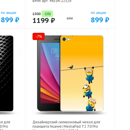
BMW арт: 44194-22329
по акции
по акции
1300
-101
899 ₽
899 ₽
1199 ₽
или
-7%
ол для
Дизайнерский силиконовый чехол для
0 Pro
планшета Huawei MediaPad T2 7.0 Pro