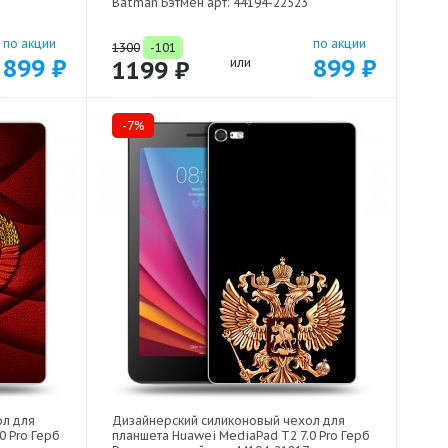
Batman Бэтмен арт: 44194-22523
по акции
по акции
1300
-101
899 ₽
899 ₽
1199 ₽
или
-7%
ол для
Дизайнерский силиконовый чехол для
0 Pro Герб
планшета Huawei MediaPad T2 7.0 Pro Герб