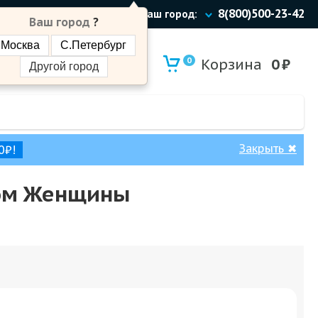
8(800)500-23-42
Ваш город:
Ваш город
?
Москва
С.Петербург
0
Корзина
0
₽
Другой город
Закрыть
✖
0₽!
том Женщины