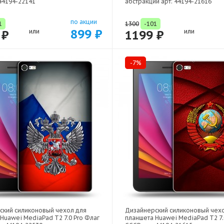
 44194-22141
абстракции арт: 44194-21616
по акции
1
1300
-101
899 ₽
 ₽
или
1199 ₽
или
-7%
ский силиконовый чехол для
Дизайнерский силиконовый чех
Huawei MediaPad T2 7.0 Pro Флаг
планшета Huawei MediaPad T2 7.