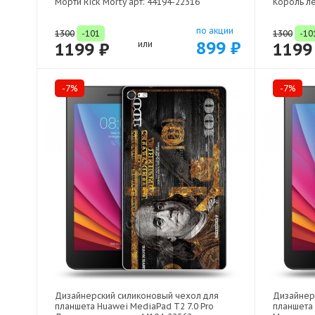
Морти Rick Morty арт: 44194-22316
Король ле
по акции
1300
-101
1300
-10
899 ₽
1199 ₽
или
1199
-7%
-7%
Дизайнерский силиконовый чехол для
Дизайнер
планшета Huawei MediaPad T2 7.0 Pro
планшета 