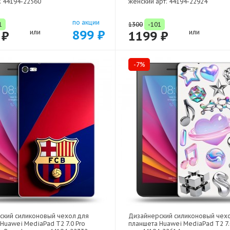
: 44194-22560
женский арт: 44194-22924
по акции
1
1300
-101
899 ₽
 ₽
или
1199 ₽
или
-7%
ский силиконовый чехол для
Дизайнерский силиконовый чех
Huawei MediaPad T2 7.0 Pro
планшета Huawei MediaPad T2 7.