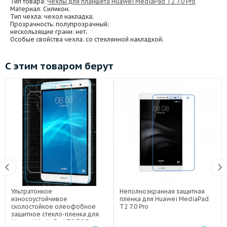
Тип товара:
Чехлы для планшета Huawei MediaPad T2 7.0 Pro
Материал
: Силикон;
Тип чехла
: чехол накладка;
Прозрачность
: полупрозрачный;
нескользящие грани
: нет;
Особые свойства чехла
: со стеклянной накладкой;
С этим товаром берут
Ультратонкое
Неполноэкранная защитная
износоустойчивое
пленка для Huawei MediaPad
сколостойкое олеофобное
T2 7.0 Pro
защитное стекло-пленка для
Huawei MediaPad T2 7.0 Pro