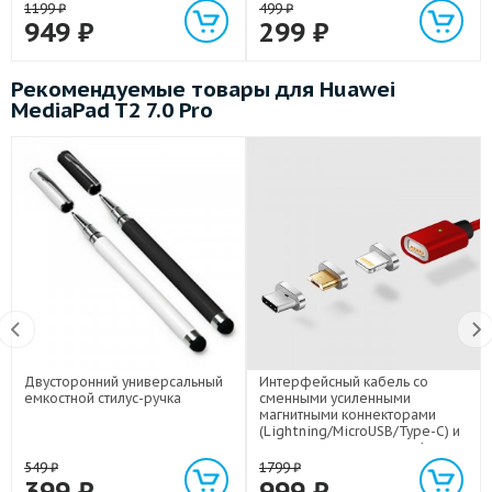
1199
₽
499
₽
949
₽
299
₽
Рекомендуемые товары для Huawei
MediaPad T2 7.0 Pro
Двусторонний универсальный
Интерфейсный кабель со
емкостной стилус-ручка
сменными усиленными
магнитными коннекторами
(Lightning/MicroUSB/Type-C) и
световым индикатором 1м
549
₽
1799
₽
399
₽
999
₽