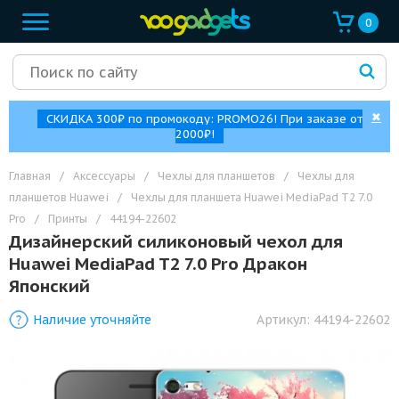
0
✖
СКИДКА 300₽ по промокоду: PROMO26! При заказе от
2000₽!
Главная
/
Аксессуары
/
Чехлы для планшетов
/
Чехлы для
планшетов Huawei
/
Чехлы для планшета Huawei MediaPad T2 7.0
Pro
/
Принты
/
44194-22602
Дизайнерский силиконовый чехол для
Huawei MediaPad T2 7.0 Pro Дракон
Японский
Наличие уточняйте
Артикул:
44194-22602