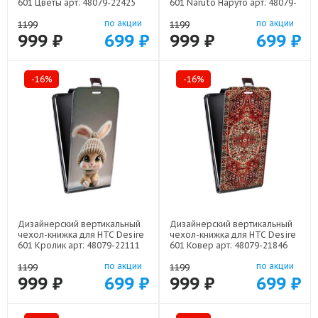
601 Цветы арт: 48079-22425
601 Naruto Наруто арт: 48079-
22513
по акции
по акции
1199
1199
999 ₽
699 ₽
999 ₽
699 ₽
-16%
-16%
Дизайнерский вертикальный
Дизайнерский вертикальный
чехол-книжка для HTC Desire
чехол-книжка для HTC Desire
601 Кролик арт: 48079-22111
601 Ковер арт: 48079-21846
по акции
по акции
1199
1199
999 ₽
699 ₽
999 ₽
699 ₽