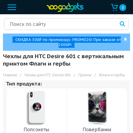
0
✖
СКИДКА 300₽ по промокоду: PROMO26! При заказе от
2000₽!
Чехлы для HTC Desire 601 с вертикальным
принтом Флаги и гербы
Главная
/
Чехлы для HTC Desire 601
/
Принты
/
Флаги и гербы
Тип продукта:
Попсокеты
Повербанки