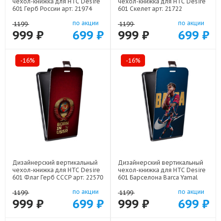
чехол-книжка для HTC Desire
чехол-книжка для HTC Desire
601 Герб России арт: 21974
601 Скелет арт: 21722
по акции
по акции
1199
1199
999 ₽
699 ₽
999 ₽
699 ₽
-16%
-16%
Дизайнерский вертикальный
Дизайнерский вертикальный
чехол-книжка для HTC Desire
чехол-книжка для HTC Desire
601 Флаг Герб СССР арт: 22570
601 Барселона Barca Yamal
арт: 22552
по акции
по акции
1199
1199
999 ₽
699 ₽
999 ₽
699 ₽