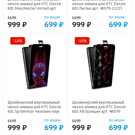
чехол-книжка для HTC Desire
чехол-книжка для HTC Desire
601 Manchester United арт:
601 Листья арт: 48079-22255
48079-22501
по акции
по акции
1199
1199
999 ₽
699 ₽
999 ₽
699 ₽
-16%
-16%
Дизайнерский вертикальный
Дизайнерский вертикальный
чехол-книжка для HTC Desire
чехол-книжка для HTC Desire
601 Spiderman Человек паук
601 Абстракция арт: 48079-
арт: 48079-22598
21830
по акции
по акции
1199
1199
999 ₽
699 ₽
999 ₽
699 ₽