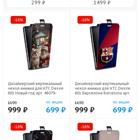
299 ₽
1499 ₽
-16%
-16%
Дизайнерский вертикальный
Дизайнерский вертикальный
чехол-книжка для HTC Desire
чехол-книжка для HTC Desire
601 Новый год арт: 48079-
601 Барселона Barcelona арт:
22824
48079-22332
по акции
по акции
1199
1199
999 ₽
699 ₽
999 ₽
699 ₽
-16%
-16%