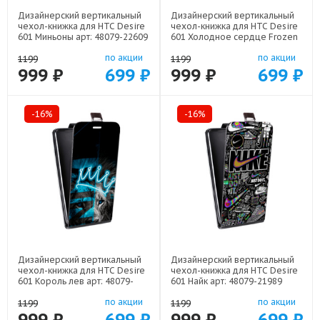
Дизайнерский вертикальный
Дизайнерский вертикальный
чехол-книжка для HTC Desire
чехол-книжка для HTC Desire
601 Миньоны арт: 48079-22609
601 Холодное сердце Frozen
арт: 48079-22522
по акции
по акции
1199
1199
999 ₽
699 ₽
999 ₽
699 ₽
-16%
-16%
Дизайнерский вертикальный
Дизайнерский вертикальный
чехол-книжка для HTC Desire
чехол-книжка для HTC Desire
601 Король лев арт: 48079-
601 Найк арт: 48079-21989
22500
по акции
по акции
1199
1199
999 ₽
699 ₽
999 ₽
699 ₽