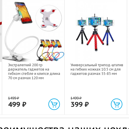
Экстралегкий 200 гр
Универсальный трипод-штатив
держатель гаджетов на
на гибких ножках 10.5 см для
гибком стебле и клипсе длина
гаджетов размах 55-85 мм
70 см размах 120 мм
1499
₽
1499
₽
499
₽
399
₽