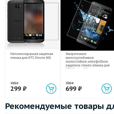
Неполноэкранная защитная
Ультратонкое
пленка для HTC Desire 601
износоустойчивое
сколостойкое олеофобное
защитное стекло-пленка для
HTC Desire 601
499
₽
799
₽
299
₽
699
₽
Рекомендуемые товары дл