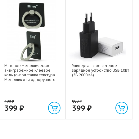
Матовое металлическое
Универсальное сетевое
антиграбежное клеевое
зарядное устройство USB 10Вт
кольцо-подставка текстура
(5В 2000мА)
Металлик для одноручного
управления гаджетом
499
₽
999
₽
399
₽
399
₽