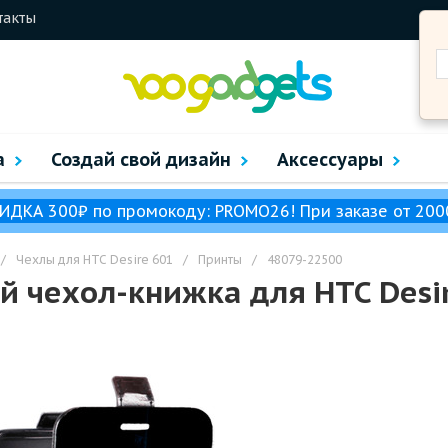
такты
а
Создай свой дизайн
Аксессуары
ИДКА 300₽ по промокоду: PROMO26! При заказе от 200
/
Чехлы для HTC Desire 601
/
Принты
/
48079-22500
 чехол-книжка для HTC Desir