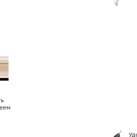
ть
леем
Уд