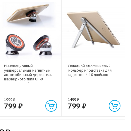
Инновационный
Складной алюминиевый
универсальный магнитный
мольберт-подставка для
автомобильный держатель
гаджетов 4-10 дюймов
шарнирного типа UF-X
экстрасильной фиксации для
любых гаджетов
(смартфонов, планшетов) до 1
кг
1999
₽
1499
₽
799
₽
799
₽