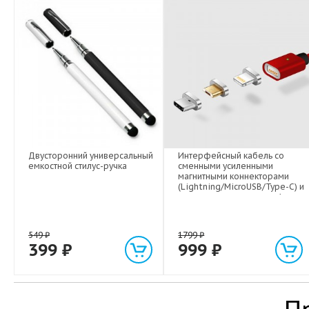
Двусторонний универсальный
Интерфейсный кабель со
емкостной стилус-ручка
сменными усиленными
магнитными коннекторами
(Lightning/MicroUSB/Type-C) и
световым индикатором 1м
549
₽
1799
₽
399
₽
999
₽