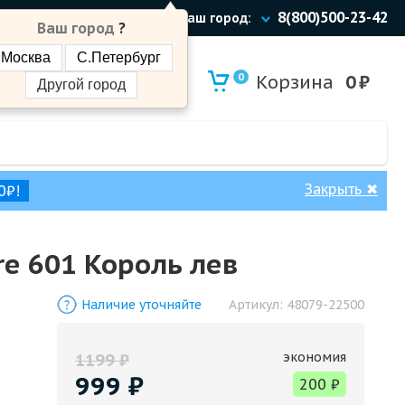
8(800)500-23-42
Ваш город:
Ваш город
?
Москва
С.Петербург
0
Корзина
0
₽
Другой город
Закрыть
✖
0₽!
e 601 Король лев
Наличие уточняйте
Артикул:
48079-22500
экономия
1199
₽
999
₽
200
₽