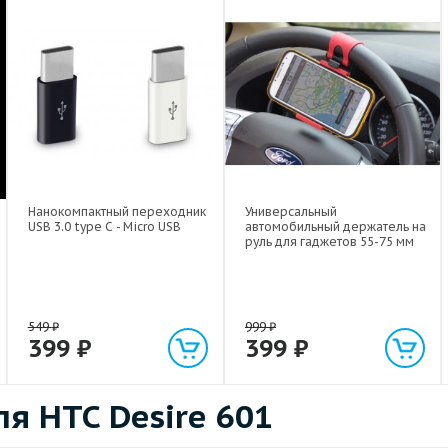
Нанокомпактный переходник
Универсальный
USB 3.0 type C - Micro USB
автомобильный держатель на
руль для гаджетов 55-75 мм
549
₽
999
₽
399
₽
399
₽
я HTC Desire 601