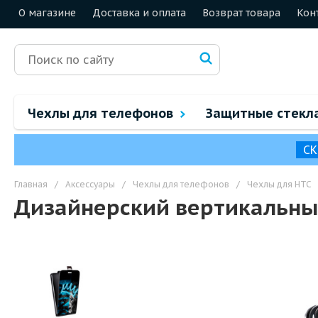
О магазине
Доставка и оплата
Возврат товара
Кон
Чехлы для телефонов
Защитные стекл
СК
Главная
/
Аксессуары
/
Чехлы для телефонов
/
Чехлы для HTC
Дизайнерский вертикальный