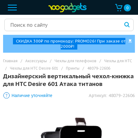
0
✖
СКИДКА 300₽ по промокоду: PROMO26! При заказе от
2000₽!
Главная
/
Аксессуары
/
Чехлы для телефонов
/
Чехлы для HTC
/
Чехлы для HTC Desire 601
/
Принты
/
48079-22606
Дизайнерский вертикальный чехол-книжка
для HTC Desire 601 Атака титанов
Наличие уточняйте
Артикул:
48079-22606