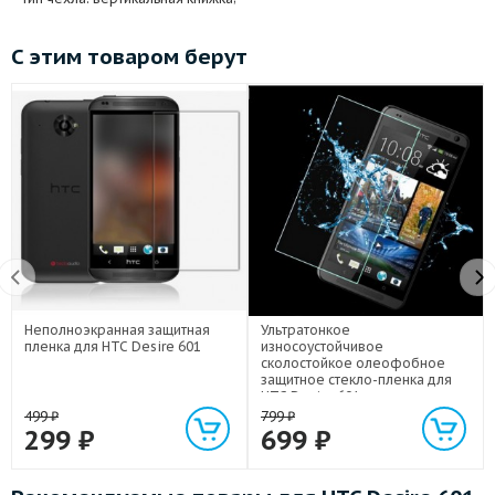
С этим товаром берут
Неполноэкранная защитная
Ультратонкое
пленка для HTC Desire 601
износоустойчивое
сколостойкое олеофобное
защитное стекло-пленка для
HTC Desire 601
499
₽
799
₽
299
₽
699
₽