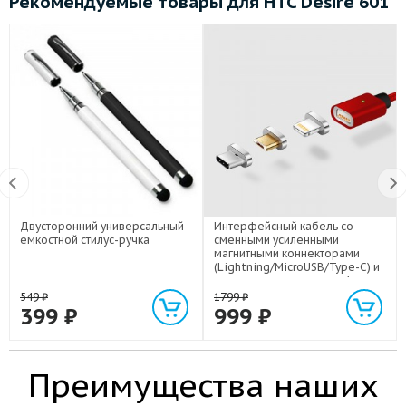
Рекомендуемые товары для HTC Desire 601
Двусторонний универсальный
Интерфейсный кабель со
емкостной стилус-ручка
сменными усиленными
магнитными коннекторами
(Lightning/MicroUSB/Type-C) и
световым индикатором 1м
549
₽
1799
₽
399
₽
999
₽
Преимущества наших