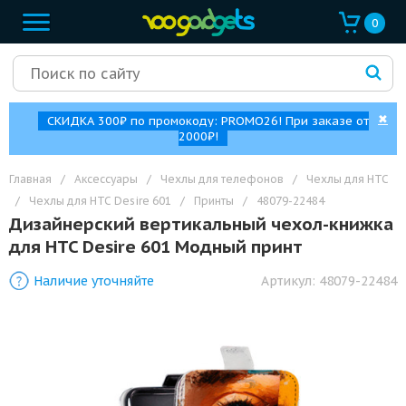
0
✖
СКИДКА 300₽ по промокоду: PROMO26! При заказе от
2000₽!
Главная
/
Аксессуары
/
Чехлы для телефонов
/
Чехлы для HTC
/
Чехлы для HTC Desire 601
/
Принты
/
48079-22484
Дизайнерский вертикальный чехол-книжка
для HTC Desire 601 Модный принт
Наличие уточняйте
Артикул:
48079-22484