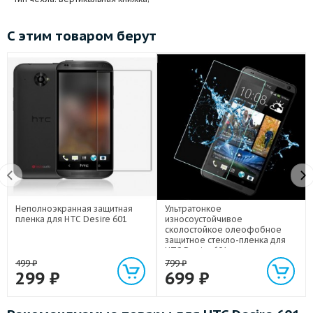
С этим товаром берут
Неполноэкранная защитная
Ультратонкое
пленка для HTC Desire 601
износоустойчивое
сколостойкое олеофобное
защитное стекло-пленка для
HTC Desire 601
499
₽
799
₽
299
₽
699
₽