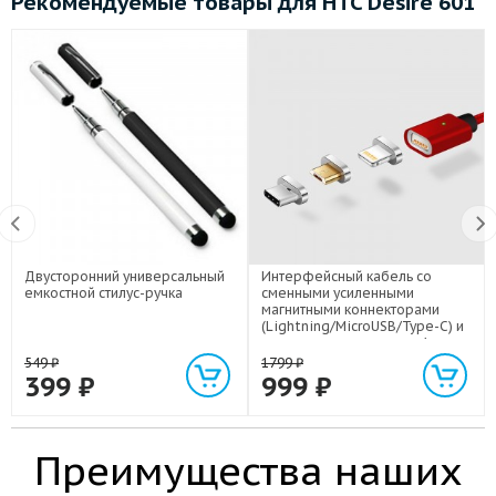
Рекомендуемые товары для HTC Desire 601
Двусторонний универсальный
Интерфейсный кабель со
емкостной стилус-ручка
сменными усиленными
магнитными коннекторами
(Lightning/MicroUSB/Type-C) и
световым индикатором 1м
549
₽
1799
₽
399
₽
999
₽
Преимущества наших