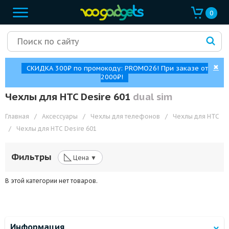
0
✖
СКИДКА 300₽ по промокоду: PROMO26! При заказе от
2000₽!
Чехлы для HTC Desire 601
dual sim
Главная
/
Аксессуары
/
Чехлы для телефонов
/
Чехлы для HTC
/
Чехлы для HTC Desire 601
◺
Фильтры
Цена ▼
В этой категории нет товаров.
Информация