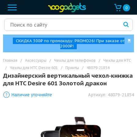
0
✖
СКИДКА 300₽ по промокоду: PROMO26! При заказе от
2000₽!
Главная
/
Аксессуары
/
Чехлы для телефонов
/
Чехлы для HTC
/
Чехлы для HTC Desire 601
/
Принты
/
48079-21854
Дизайнерский вертикальный чехол-книжка
для HTC Desire 601 Золотой дракон
Наличие уточняйте
Артикул:
48079-21854