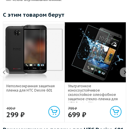
С этим товаром берут
Неполноэкранная защитная
Ультратонкое
пленка для HTC Desire 601
износоустойчивое
сколостойкое олеофобное
защитное стекло-пленка для
HTC Desire 601
499
₽
799
₽
299
₽
699
₽