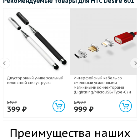
Рекомендуемые товары для HTC Desire 601
Двусторонний универсальный
Интерфейсный кабель со
емкостной стилус-ручка
сменными усиленными
магнитными коннекторами
(Lightning/MicroUSB/Type-C) и
световым индикатором 1м
549
₽
1799
₽
399
₽
999
₽
Преимущества наших