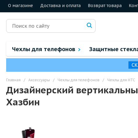
О магазине
Доставка и оплата
Возврат товара
Кон
Чехлы для телефонов
Защитные стекл
СК
Главная
/
Аксессуары
/
Чехлы для телефонов
/
Чехлы для HTC
Дизайнерский вертикальный
Хазбин