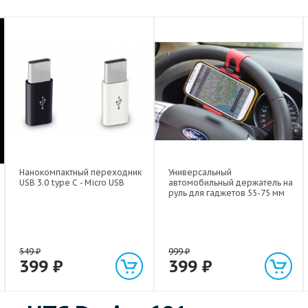
Нанокомпактный переходник
Универсальный
USB 3.0 type C - Micro USB
автомобильный держатель на
руль для гаджетов 55-75 мм
549
₽
999
₽
399
₽
399
₽