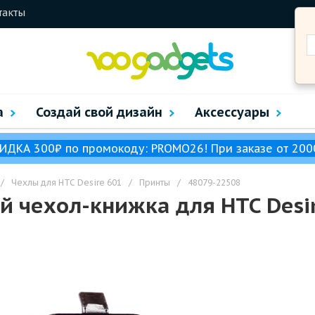
такты
а
Создай свой дизайн
Аксессуары
ИДКА 300₽ по промокоду: PROMO26! При заказе от 200
/
Чехлы для HTC Desire 601
/
Принты
/
48079-22508
 чехол-книжка для HTC Desire