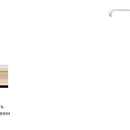
ть
леем