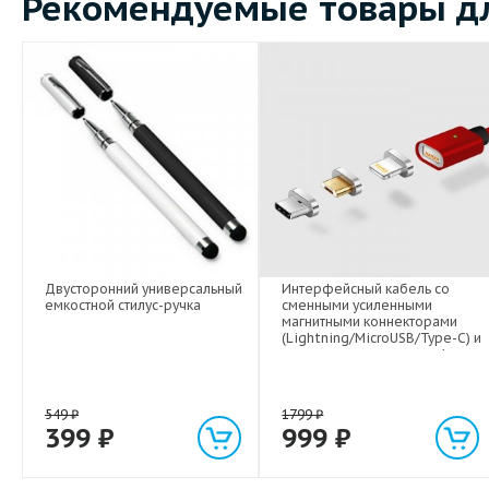
Рекомендуемые товары дл
Двусторонний универсальный
Интерфейсный кабель со
емкостной стилус-ручка
сменными усиленными
магнитными коннекторами
(Lightning/MicroUSB/Type-C) и
световым индикатором 1м
549
₽
1799
₽
399
₽
999
₽