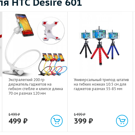
я HTC Desire 601
Экстралегкий 200 гр
Универсальный трипод-штатив
держатель гаджетов на
на гибких ножках 10.5 см для
гибком стебле и клипсе длина
гаджетов размах 55-85 мм
70 см размах 120 мм
1499
₽
1499
₽
499
₽
399
₽