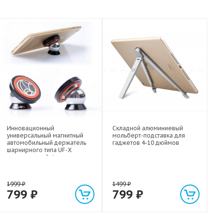
Инновационный
Складной алюминиевый
универсальный магнитный
мольберт-подставка для
автомобильный держатель
гаджетов 4-10 дюймов
шарнирного типа UF-X
экстрасильной фиксации для
любых гаджетов
(смартфонов, планшетов) до 1
кг
1999
₽
1499
₽
799
₽
799
₽