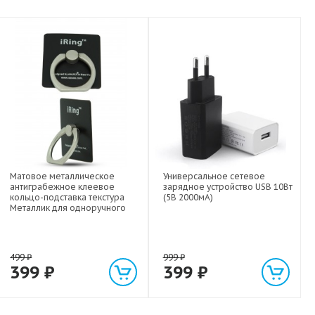
Матовое металлическое
Универсальное сетевое
антиграбежное клеевое
зарядное устройство USB 10Вт
кольцо-подставка текстура
(5В 2000мА)
Металлик для одноручного
управления гаджетом
499
₽
999
₽
399
₽
399
₽