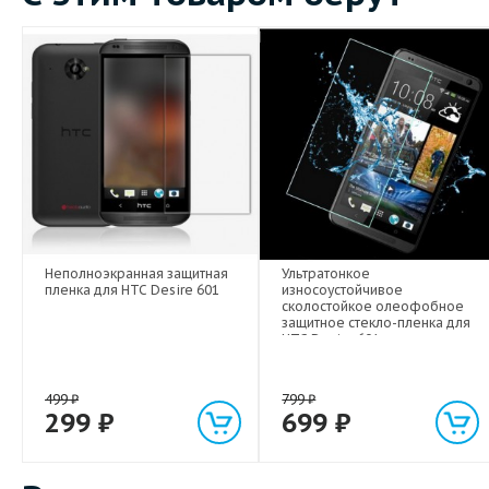
Неполноэкранная защитная
Ультратонкое
пленка для HTC Desire 601
износоустойчивое
сколостойкое олеофобное
защитное стекло-пленка для
HTC Desire 601
499
₽
799
₽
299
₽
699
₽