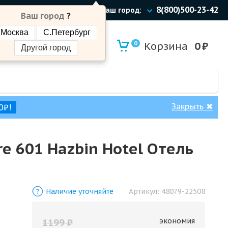
8(800)500-23-42
Ваш город:
Ваш город
?
Москва
С.Петербург
0
Корзина
0
₽
Другой город
Закрыть
✖
0₽!
 601 Hazbin Hotel Отель
Наличие уточняйте
Артикул:
48079-22508
экономия
1199
₽