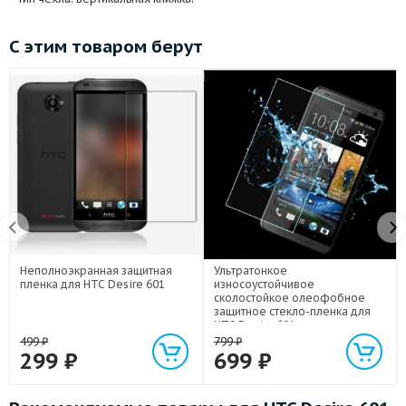
С этим товаром берут
Неполноэкранная защитная
Ультратонкое
пленка для HTC Desire 601
износоустойчивое
сколостойкое олеофобное
защитное стекло-пленка для
HTC Desire 601
499
₽
799
₽
299
₽
699
₽