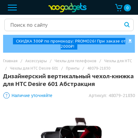
0
✖
СКИДКА 300₽ по промокоду: PROMO26! При заказе от
2000₽!
Главная
/
Аксессуары
/
Чехлы для телефонов
/
Чехлы для HTC
/
Чехлы для HTC Desire 601
/
Принты
/
48079-21830
Дизайнерский вертикальный чехол-книжка
для HTC Desire 601 Абстракция
Наличие уточняйте
Артикул:
48079-21830