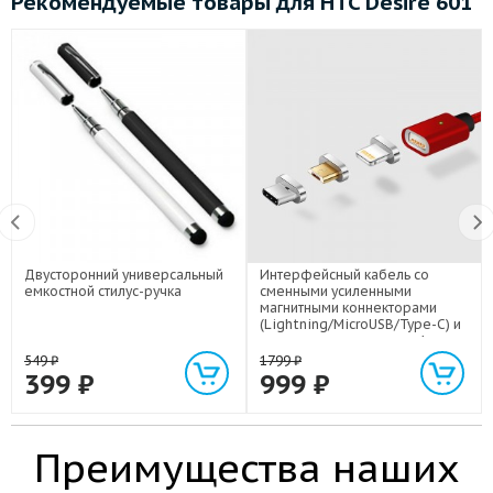
Рекомендуемые товары для HTC Desire 601
Двусторонний универсальный
Интерфейсный кабель со
емкостной стилус-ручка
сменными усиленными
магнитными коннекторами
(Lightning/MicroUSB/Type-C) и
световым индикатором 1м
549
₽
1799
₽
399
₽
999
₽
Преимущества наших