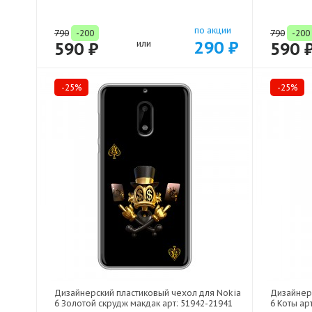
по акции
790
-200
790
-200
290 ₽
590 ₽
или
590 
-25%
-25%
Дизайнерский пластиковый чехол для Nokia
Дизайнер
6 Золотой скрудж макдак арт: 51942-21941
6 Коты ар