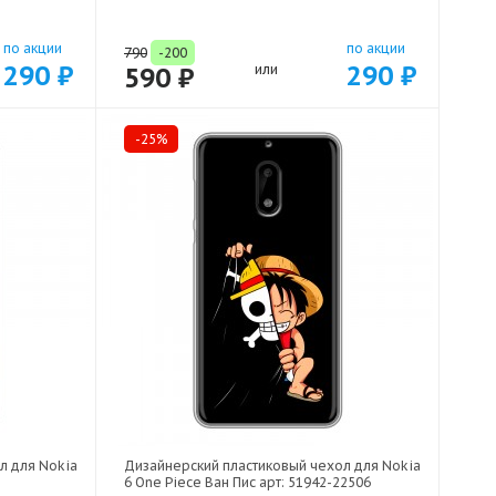
по акции
по акции
790
-200
290 ₽
290 ₽
590 ₽
или
-25%
л для Nokia
Дизайнерский пластиковый чехол для Nokia
6 One Piece Ван Пис арт: 51942-22506