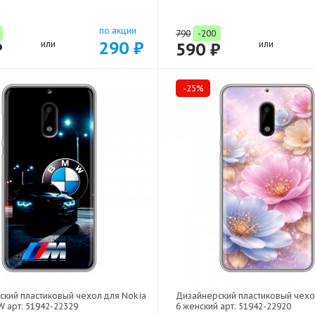
по акции
790
-200
290 ₽
₽
или
590 ₽
или
-25%
ский пластиковый чехол для Nokia
Дизайнерский пластиковый чехо
 арт: 51942-22329
6 женский арт: 51942-22920