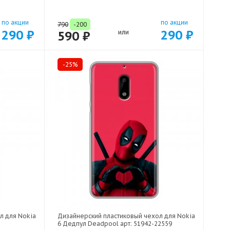
по акции
по акции
790
-200
290 ₽
290 ₽
590 ₽
или
-25%
л для Nokia
Дизайнерский пластиковый чехол для Nokia
6 Дедпул Deadpool арт: 51942-22559