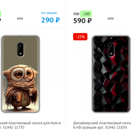
по акции
790
-200
290 ₽
₽
или
590 ₽
или
-25%
ский пластиковый чехол для Nokia
Дизайнерский пластиковый чехо
т: 51942-21735
6 Абстракция арт: 51942-21830