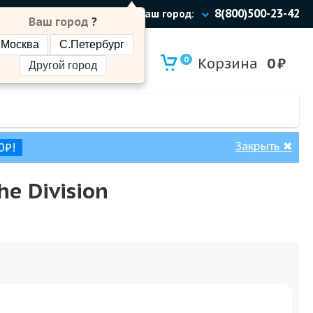
8(800)500-23-42
Ваш город:
Ваш город
?
Москва
С.Петербург
0
Корзина
0
₽
Другой город
Закрыть
✖
0₽!
e Division