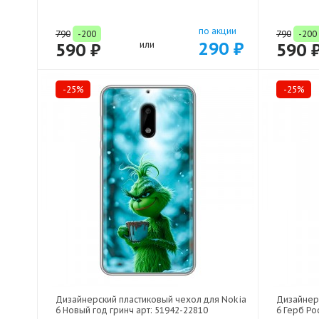
по акции
790
-200
790
-200
290 ₽
590 ₽
или
590 
-25%
-25%
Дизайнерский пластиковый чехол для Nokia
Дизайнер
6 Новый год гринч арт: 51942-22810
6 Герб Ро