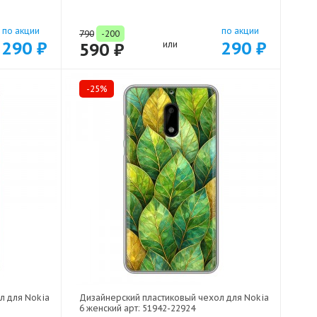
по акции
по акции
790
-200
290 ₽
290 ₽
590 ₽
или
-25%
л для Nokia
Дизайнерский пластиковый чехол для Nokia
6 женский арт: 51942-22924