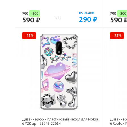
по акции
790
-200
790
-200
290 ₽
590 ₽
или
590 
-25%
-25%
Дизайнерский пластиковый чехол для Nokia
Дизайнер
6 Y2K арт: 51942-22614
6 Roblox 