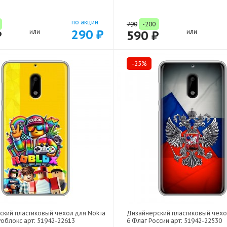
по акции
790
-200
290 ₽
₽
или
590 ₽
или
-25%
ский пластиковый чехол для Nokia
Дизайнерский пластиковый чехо
Роблокс арт: 51942-22613
6 Флаг России арт: 51942-22530