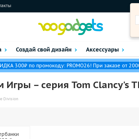
такты
а
Создай свой дизайн
Аксессуары
ИДКА 300₽ по промокоду: PROMO26! При заказе от 200
 Игры – cерия Tom Clancy's Th
e Division
ербанки