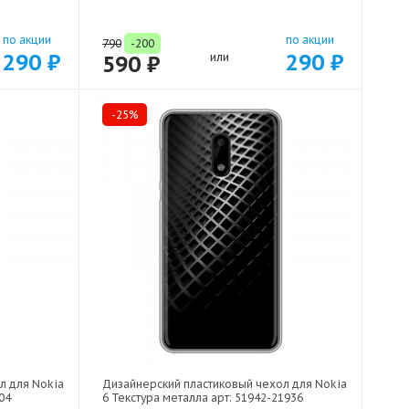
по акции
по акции
790
-200
290 ₽
290 ₽
590 ₽
или
-25%
л для Nokia
Дизайнерский пластиковый чехол для Nokia
04
6 Текстура металла арт: 51942-21936