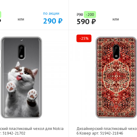
по акции
790
-200
290 ₽
₽
или
590 ₽
или
-25%
ский пластиковый чехол для Nokia
Дизайнерский пластиковый чехо
т: 51942-21702
6 Ковер арт: 51942-21846