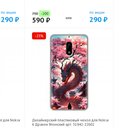
по акции
по акции
790
-200
290 ₽
290 ₽
590 ₽
или
-25%
л для Nokia
Дизайнерский пластиковый чехол для Nokia
6 Дракон Японский арт: 51942-22602