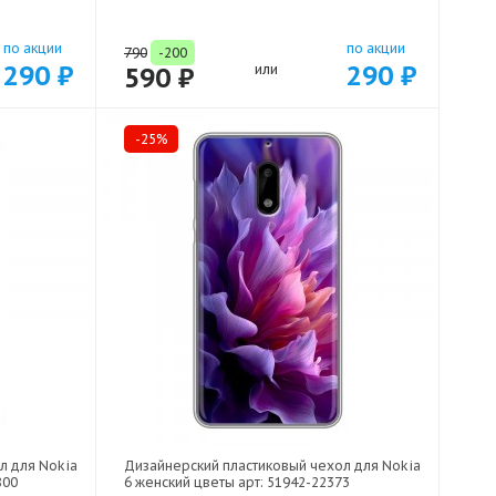
по акции
по акции
790
-200
290 ₽
290 ₽
590 ₽
или
-25%
л для Nokia
Дизайнерский пластиковый чехол для Nokia
800
6 женский цветы арт: 51942-22373