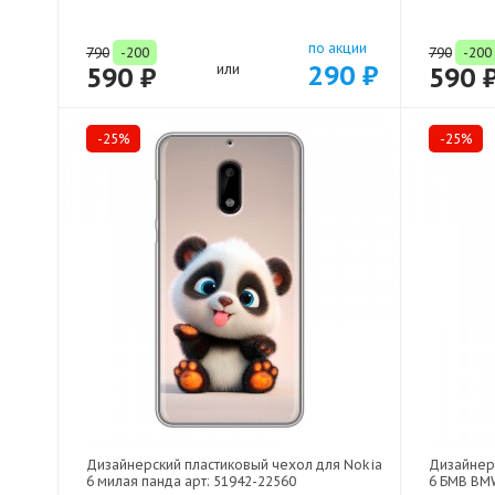
по акции
790
-200
790
-200
290 ₽
590 ₽
или
590 
-25%
-25%
Дизайнерский пластиковый чехол для Nokia
Дизайнер
6 милая панда арт: 51942-22560
6 БМВ BMW