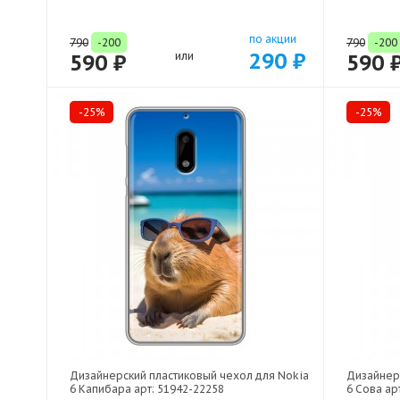
по акции
790
-200
790
-200
290 ₽
590 ₽
или
590 
-25%
-25%
Дизайнерский пластиковый чехол для Nokia
Дизайнер
6 Капибара арт: 51942-22258
6 Сова ар