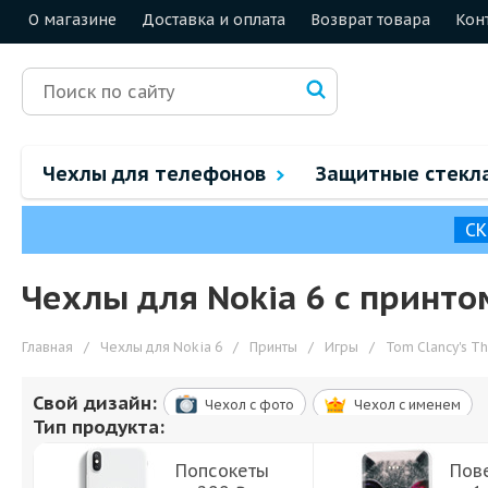
О магазине
Доставка и оплата
Возврат товара
Кон
Чехлы для телефонов
Защитные стекл
СК
Чехлы для Nokia 6 с принтом
Главная
/
Чехлы для Nokia 6
/
Принты
/
Игры
/
Tom Clancy's Th
Свой дизайн:
Чехол c фото
Чехол c именем
Тип продукта:
Попсокеты
Пов