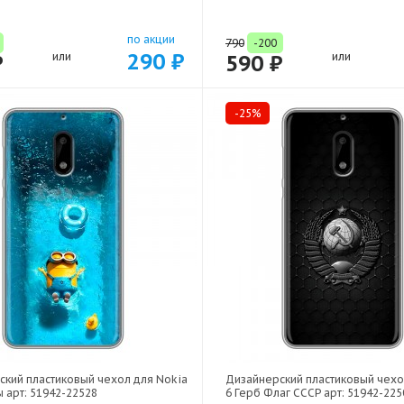
по акции
790
-200
290 ₽
₽
или
590 ₽
или
-25%
ский пластиковый чехол для Nokia
Дизайнерский пластиковый чехо
 арт: 51942-22528
6 Герб Флаг СССР арт: 51942-225