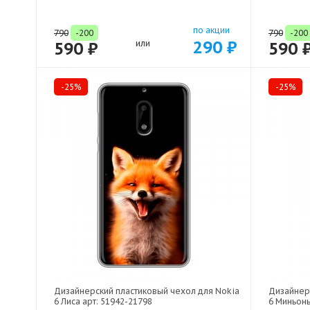
по акции
790
-200
790
-200
290 ₽
590 ₽
или
590 
-25%
-25%
Дизайнерский пластиковый чехол для Nokia
Дизайнер
6 Лиса арт: 51942-21798
6 Миньоны