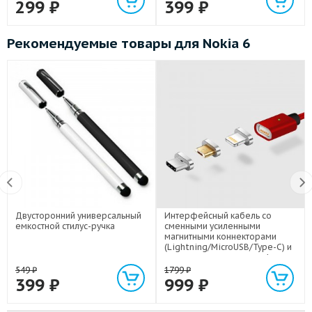
299
₽
399
₽
Рекомендуемые товары для Nokia 6
Двусторонний универсальный
Интерфейсный кабель со
емкостной стилус-ручка
сменными усиленными
магнитными коннекторами
(Lightning/MicroUSB/Type-C) и
световым индикатором 1м
549
₽
1799
₽
399
₽
999
₽