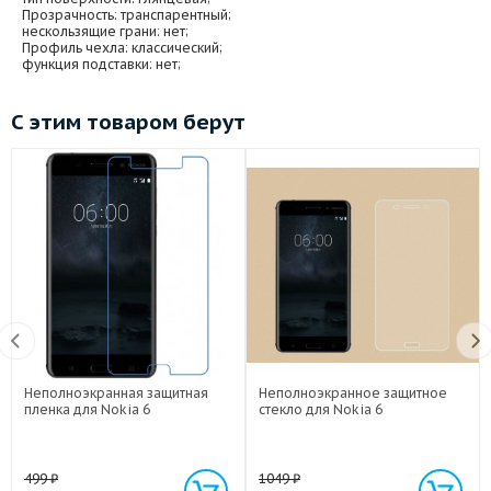
Прозрачность
: транспарентный;
нескользящие грани
: нет;
Профиль чехла
: классический;
функция подставки
: нет;
С этим товаром берут
Неполноэкранная защитная
Неполноэкранное защитное
пленка для Nokia 6
стекло для Nokia 6
499
₽
1049
₽