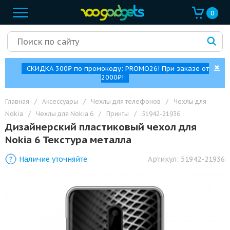
0
✖
СКИДКА 300₽ по промокоду: PROMO26! При заказе от
2000₽!
Главная
/
Аксессуары
/
Чехлы для телефонов
/
Чехлы для
Nokia
/
Чехлы для Nokia 6
/
Принты
/
51942-21936
Дизайнерский пластиковый чехол для
Nokia 6 Текстура металла
Наличие уточняйте
Артикул:
51942-21936