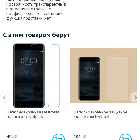
Прозрачность
: транспарентный;
нескользящие грани
: нет;
Профиль чехла
: классический;
функция подставки
: нет;
С этим товаром берут
Неполноэкранная защитная
Неполноэкранное защитное
пленка для Nokia 6
стекло для Nokia 6
499
₽
1049
₽