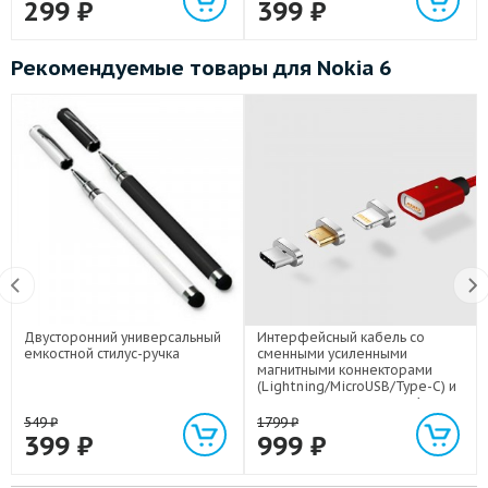
299
₽
399
₽
Рекомендуемые товары для Nokia 6
Двусторонний универсальный
Интерфейсный кабель со
емкостной стилус-ручка
сменными усиленными
магнитными коннекторами
(Lightning/MicroUSB/Type-C) и
световым индикатором 1м
549
₽
1799
₽
399
₽
999
₽