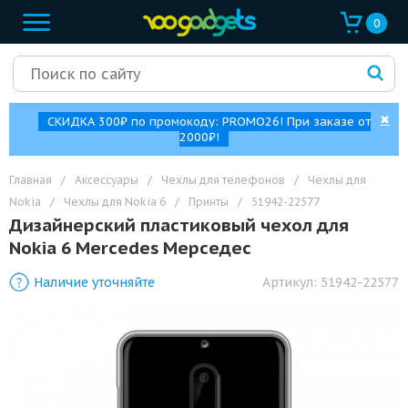
0
✖
СКИДКА 300₽ по промокоду: PROMO26! При заказе от
2000₽!
Главная
/
Аксессуары
/
Чехлы для телефонов
/
Чехлы для
Nokia
/
Чехлы для Nokia 6
/
Принты
/
51942-22577
Дизайнерский пластиковый чехол для
Nokia 6 Mercedes Мерседес
Наличие уточняйте
Артикул:
51942-22577