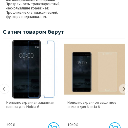
Прозрачность
: транспарентный;
нескользящие грани
: нет;
Профиль чехла
: классический;
функция подставки
: нет;
С этим товаром берут
Неполноэкранная защитная
Неполноэкранное защитное
пленка для Nokia 6
стекло для Nokia 6
499
₽
1049
₽