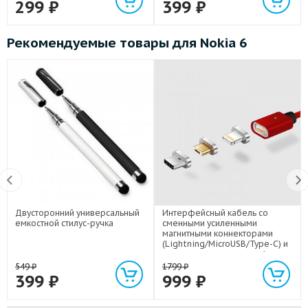
299
₽
399
₽
Рекомендуемые товары для Nokia 6
Двусторонний универсальный
Интерфейсный кабель со
емкостной стилус-ручка
сменными усиленными
магнитными коннекторами
(Lightning/MicroUSB/Type-C) и
световым индикатором 1м
549
₽
1799
₽
399
₽
999
₽