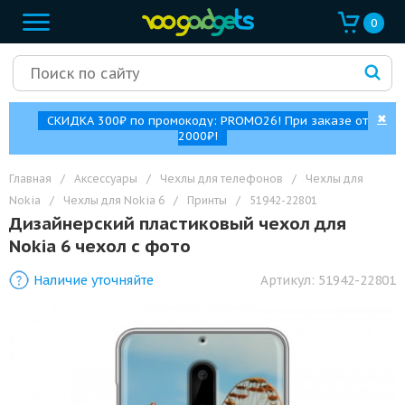
0
✖
СКИДКА 300₽ по промокоду: PROMO26! При заказе от
2000₽!
Главная
/
Аксессуары
/
Чехлы для телефонов
/
Чехлы для
Nokia
/
Чехлы для Nokia 6
/
Принты
/
51942-22801
Дизайнерский пластиковый чехол для
Nokia 6 чехол с фото
Наличие уточняйте
Артикул:
51942-22801