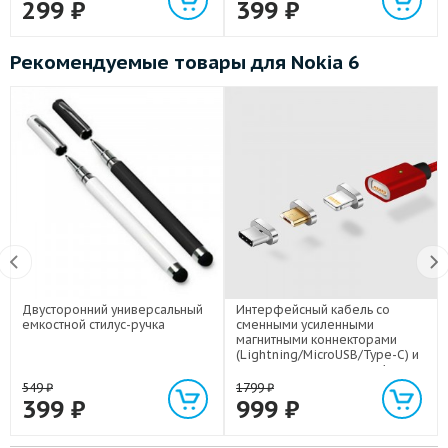
299
₽
399
₽
Рекомендуемые товары для Nokia 6
Двусторонний универсальный
Интерфейсный кабель со
емкостной стилус-ручка
сменными усиленными
магнитными коннекторами
(Lightning/MicroUSB/Type-C) и
световым индикатором 1м
549
₽
1799
₽
399
₽
999
₽