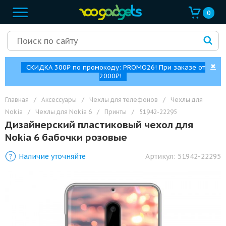
0
✖
СКИДКА 300₽ по промокоду: PROMO26! При заказе от
2000₽!
Главная
/
Аксессуары
/
Чехлы для телефонов
/
Чехлы для
Nokia
/
Чехлы для Nokia 6
/
Принты
/
51942-22295
Дизайнерский пластиковый чехол для
Nokia 6 бабочки розовые
Наличие уточняйте
Артикул:
51942-22295