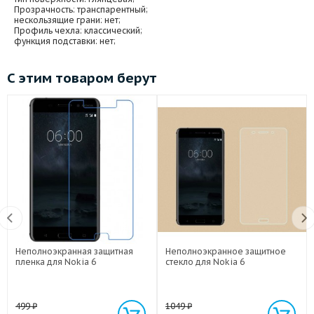
Прозрачность
: транспарентный;
нескользящие грани
: нет;
Профиль чехла
: классический;
функция подставки
: нет;
С этим товаром берут
Неполноэкранная защитная
Неполноэкранное защитное
пленка для Nokia 6
стекло для Nokia 6
499
₽
1049
₽