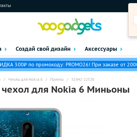
такты
а
Создай свой дизайн
Аксессуары
ИДКА 300₽ по промокоду: PROMO26! При заказе от 200
a
/
Чехлы для Nokia 6
/
Принты
/
51942-22528
чехол для Nokia 6 Миньоны