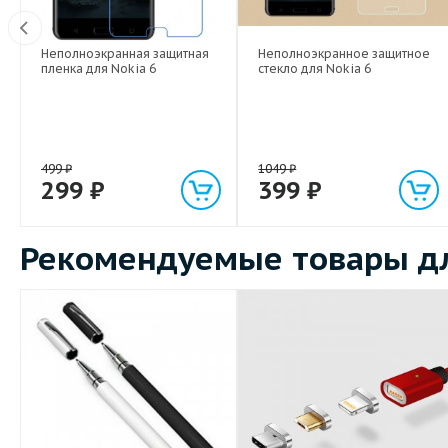
Неполноэкранная защитная
Неполноэкранное защитное
Вт
пленка для Nokia 6
стекло для Nokia 6
499
₽
1049
₽
299
₽
399
₽
Рекомендуемые товары дл