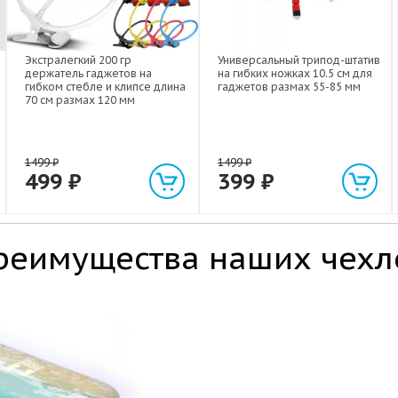
Экстралегкий 200 гр
Универсальный трипод-штатив
держатель гаджетов на
на гибких ножках 10.5 см для
гибком стебле и клипсе длина
гаджетов размах 55-85 мм
70 см размах 120 мм
1499
₽
1499
₽
499
₽
399
₽
реимущества наших чехл