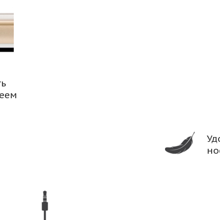
ть
леем
Уд
но