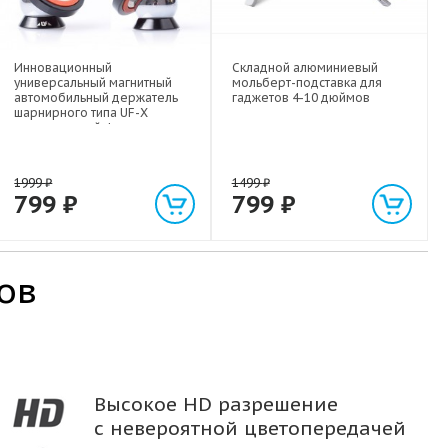
Инновационный
Складной алюминиевый
универсальный магнитный
мольберт-подставка для
автомобильный держатель
гаджетов 4-10 дюймов
шарнирного типа UF-X
экстрасильной фиксации для
любых гаджетов
(смартфонов, планшетов) до 1
кг
1999
₽
1499
₽
799
₽
799
₽
ов
Высокое HD разрешение
с невероятной цветопередачей