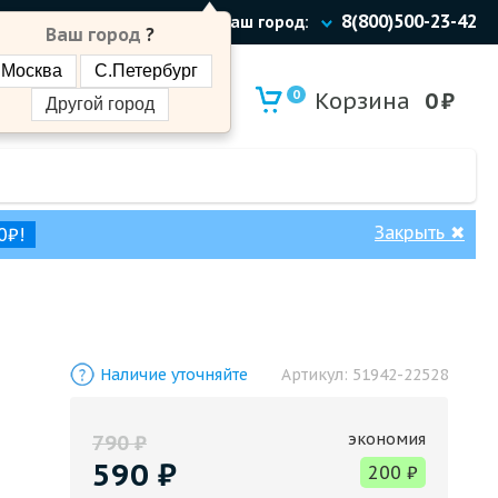
8(800)500-23-42
Ваш город:
Ваш город
?
Москва
С.Петербург
0
Корзина
0
₽
Другой город
Закрыть
✖
0₽!
Наличие уточняйте
Артикул:
51942-22528
экономия
790
₽
590
₽
200
₽