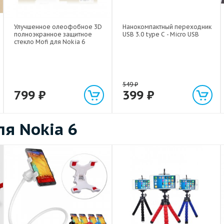
Улучшенное олеофобное 3D
Нанокомпактный переходник
полноэкранное защитное
USB 3.0 type C - Micro USB
стекло Mofi для Nokia 6
549
₽
799
₽
399
₽
я Nokia 6