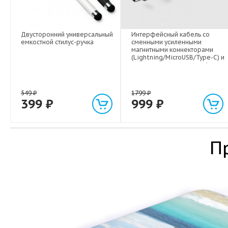
Двусторонний универсальный
Интерфейсный кабель со
емкостной стилус-ручка
сменными усиленными
магнитными коннекторами
(Lightning/MicroUSB/Type-C) и
световым индикатором 1м
549
₽
1799
₽
399
₽
999
₽
П