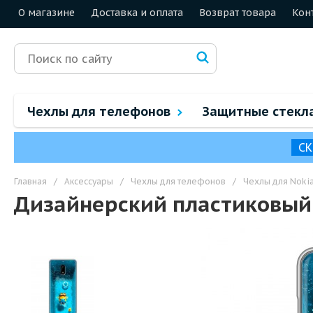
О магазине
Доставка и оплата
Возврат товара
Кон
Чехлы для телефонов
Защитные стекл
СК
Главная
/
Аксессуары
/
Чехлы для телефонов
/
Чехлы для Noki
Дизайнерский пластиковый 