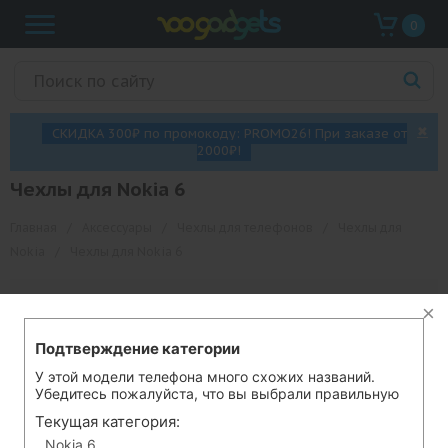
0
✖
СКИДКА 300₽ по промокоду: PROMO26! При заказе от
2000₽!
Чехлы для Nokia 6
Главная
/
Аксессуары
/
Чехлы для телефонов
/
Чехлы для
Nokia
/
Чехлы для Nokia 6
◺
Фильтры
Цена ▼
Подтверждение категории
В этой категории нет товаров.
У этой модели телефона много схожих названий.
Убедитесь пожалуйста, что вы выбрали правильную
Текущая категория:
Информация
Nokia 6