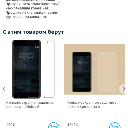
Прозрачность
: транспарентный;
нескользящие грани
: нет;
Профиль чехла
: классический;
функция подставки
: нет;
С этим товаром берут
Неполноэкранная защитная
Неполноэкранное защитное
пленка для Nokia 6
стекло для Nokia 6
499
₽
1049
₽