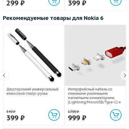
299
₽
399
₽
Рекомендуемые товары для Nokia 6
Двусторонний универсальный
Интерфейсный кабель со
емкостной стилус-ручка
сменными усиленными
магнитными коннекторами
(Lightning/MicroUSB/Type-C) и
световым индикатором 1м
549
₽
1799
₽
399
₽
999
₽