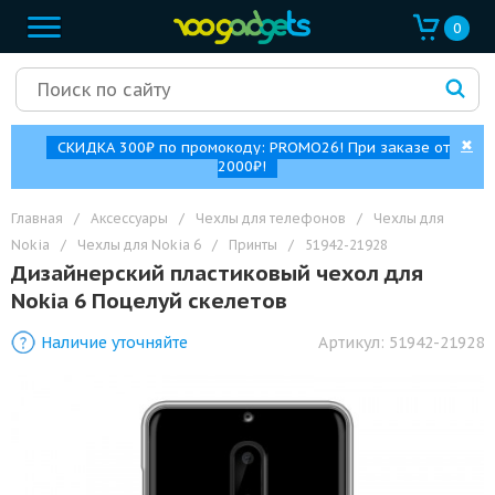
0
✖
СКИДКА 300₽ по промокоду: PROMO26! При заказе от
2000₽!
Главная
/
Аксессуары
/
Чехлы для телефонов
/
Чехлы для
Nokia
/
Чехлы для Nokia 6
/
Принты
/
51942-21928
Дизайнерский пластиковый чехол для
Nokia 6 Поцелуй скелетов
Наличие уточняйте
Артикул:
51942-21928