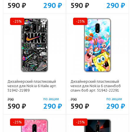
590 ₽
290 ₽
590 ₽
290 ₽
-25%
-25%
Дизайнерский пластиковый
Дизайнерский пластиковый
чехол для Nokia 6 Найк арт:
чехол для Nokia 6 спанчбоб
51942-21989
спанч боб арт: 51942-22291
по акции
по акции
790
790
590 ₽
290 ₽
590 ₽
290 ₽
-25%
-25%