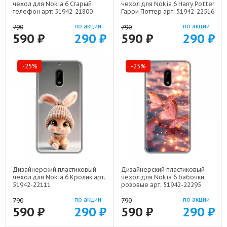
чехол для Nokia 6 Старый
чехол для Nokia 6 Harry Potter
телефон арт: 51942-21800
Гарри Поттер арт: 51942-22516
по акции
по акции
790
790
590 ₽
290 ₽
590 ₽
290 ₽
-25%
-25%
Дизайнерский пластиковый
Дизайнерский пластиковый
чехол для Nokia 6 Кролик арт:
чехол для Nokia 6 бабочки
51942-22111
розовые арт: 51942-22295
по акции
по акции
790
790
590 ₽
290 ₽
590 ₽
290 ₽