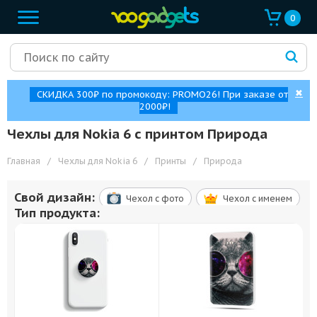
0
✖
СКИДКА 300₽ по промокоду: PROMO26! При заказе от
2000₽!
Чехлы для Nokia 6 с принтом Природа
Главная
/
Чехлы для Nokia 6
/
Принты
/
Природа
Свой дизайн:
Чехол c фото
Чехол c именем
Тип продукта: