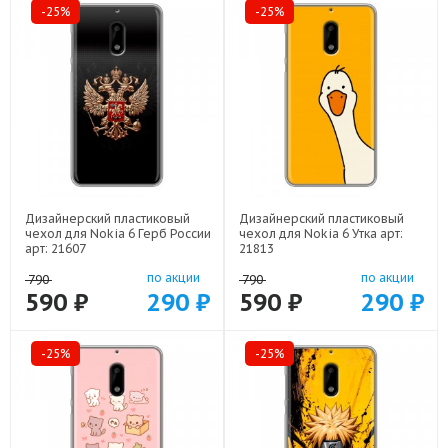
-25%
-25%
Дизайнерский пластиковый
Дизайнерский пластиковый
чехол для Nokia 6 Герб России
чехол для Nokia 6 Утка арт:
арт: 21607
21813
по акции
по акции
790
790
590 ₽
290 ₽
590 ₽
290 ₽
-25%
-25%