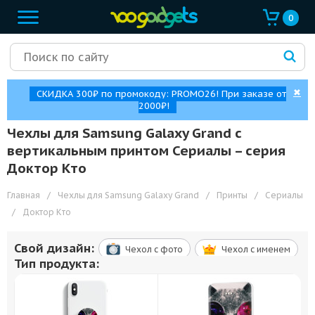
0
✖
СКИДКА 300₽ по промокоду: PROMO26! При заказе от
2000₽!
Чехлы для Samsung Galaxy Grand с
вертикальным принтом Сериалы – cерия
Доктор Кто
Главная
/
Чехлы для Samsung Galaxy Grand
/
Принты
/
Сериалы
/
Доктор Кто
Свой дизайн:
Чехол c фото
Чехол c именем
Тип продукта: