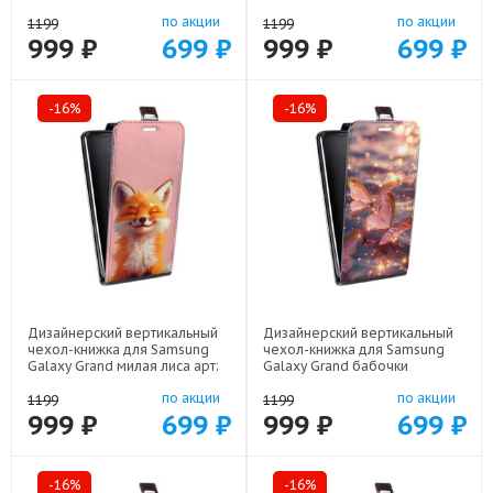
Кити арт: 48051-22252
48051-22528
по акции
по акции
1199
1199
999 ₽
699 ₽
999 ₽
699 ₽
-16%
-16%
Дизайнерский вертикальный
Дизайнерский вертикальный
чехол-книжка для Samsung
чехол-книжка для Samsung
Galaxy Grand милая лиса арт:
Galaxy Grand бабочки
48051-22141
розовые арт: 48051-22295
по акции
по акции
1199
1199
999 ₽
699 ₽
999 ₽
699 ₽
-16%
-16%