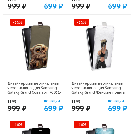
999 ₽
699 ₽
999 ₽
699 ₽
-16%
-16%
Дизайнерский вертикальный
Дизайнерский вертикальный
чехол-книжка для Samsung
чехол-книжка для Samsung
Galaxy Grand Сова арт: 48051-
Galaxy Grand Женские принты
21735
арт: 48051-21685
по акции
по акции
1199
1199
999 ₽
699 ₽
999 ₽
699 ₽
-16%
-16%