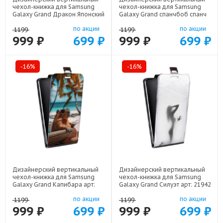
чехол-книжка для Samsung
чехол-книжка для Samsung
Galaxy Grand Дракон Японский
Galaxy Grand спанчбоб спанч
арт: 22602
боб арт: 22291
по акции
по акции
1199
1199
999 ₽
699 ₽
999 ₽
699 ₽
-16%
-16%
Дизайнерский вертикальный
Дизайнерский вертикальный
чехол-книжка для Samsung
чехол-книжка для Samsung
Galaxy Grand Капибара арт:
Galaxy Grand Силуэт арт: 21942
22263
по акции
по акции
1199
1199
999 ₽
699 ₽
999 ₽
699 ₽