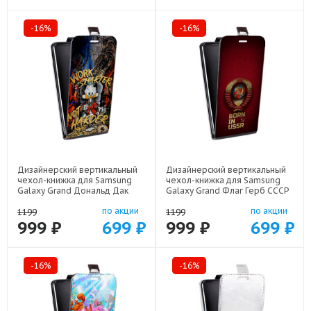
-16%
-16%
Дизайнерский вертикальный
Дизайнерский вертикальный
чехол-книжка для Samsung
чехол-книжка для Samsung
Galaxy Grand Дональд Дак
Galaxy Grand Флаг Герб СССР
Деньги арт: 48051-22137
арт: 48051-22570
по акции
по акции
1199
1199
999 ₽
699 ₽
999 ₽
699 ₽
-16%
-16%