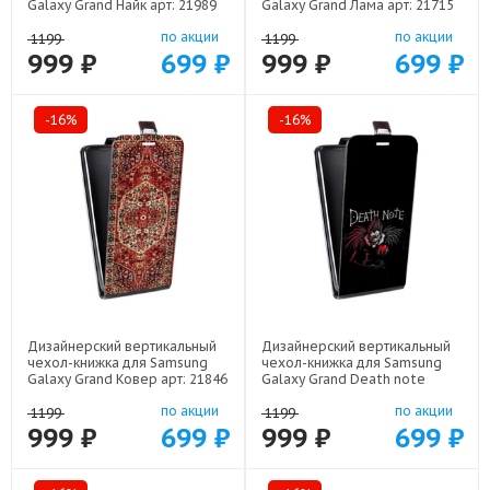
Galaxy Grand Найк арт: 21989
Galaxy Grand Лама арт: 21715
по акции
по акции
1199
1199
999 ₽
699 ₽
999 ₽
699 ₽
-16%
-16%
Дизайнерский вертикальный
Дизайнерский вертикальный
чехол-книжка для Samsung
чехол-книжка для Samsung
Galaxy Grand Ковер арт: 21846
Galaxy Grand Death note
Тетрадь смерти арт: 22524
по акции
по акции
1199
1199
999 ₽
699 ₽
999 ₽
699 ₽