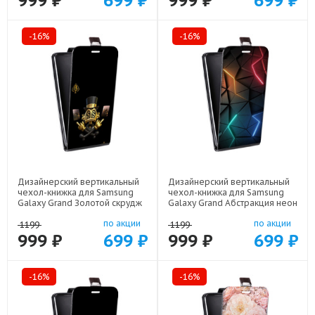
999 ₽
699 ₽
999 ₽
699 ₽
-16%
-16%
Дизайнерский вертикальный
Дизайнерский вертикальный
чехол-книжка для Samsung
чехол-книжка для Samsung
Galaxy Grand Золотой скрудж
Galaxy Grand Абстракция неон
макдак арт: 21941
арт: 21708
по акции
по акции
1199
1199
999 ₽
699 ₽
999 ₽
699 ₽
-16%
-16%