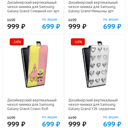
Дизайнерский вертикальный
Дизайнерский вертикальный
чехол-книжка для Samsung
чехол-книжка для Samsung
Galaxy Grand Смешной кот арт:
Galaxy Grand Миньоны арт:
48051-22537
48051-22342
по акции
по акции
1199
1199
999 ₽
699 ₽
999 ₽
699 ₽
-16%
-16%
Дизайнерский вертикальный
Дизайнерский вертикальный
чехол-книжка для Samsung
чехол-книжка для Samsung
Galaxy Grand Спанч боб
Galaxy Grand Y2K сердечки
Спанчбоб арт: 48051-22526
арт: 48051-22615
по акции
по акции
1199
1199
999 ₽
699 ₽
999 ₽
699 ₽