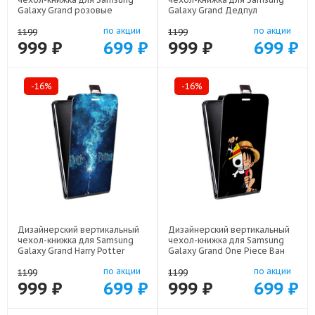
Galaxy Grand розовые
Galaxy Grand Дедпул
сердечки арт: 48051-22309
Deadpool арт: 48051-22559
по акции
по акции
1199
1199
999 ₽
699 ₽
999 ₽
699 ₽
-16%
-16%
Дизайнерский вертикальный
Дизайнерский вертикальный
чехол-книжка для Samsung
чехол-книжка для Samsung
Galaxy Grand Harry Potter
Galaxy Grand One Piece Ван
Гарри Поттер арт: 48051-22516
Пис арт: 48051-22506
по акции
по акции
1199
1199
999 ₽
699 ₽
999 ₽
699 ₽