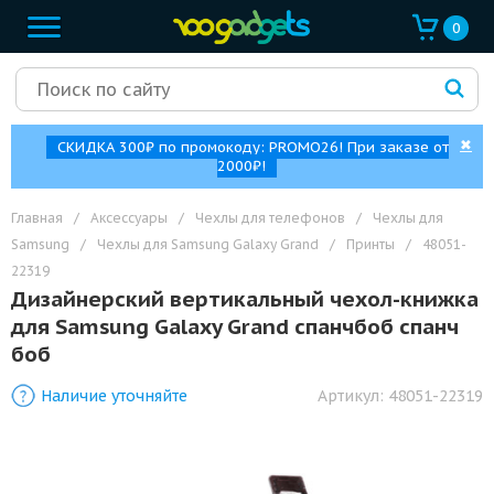
0
✖
СКИДКА 300₽ по промокоду: PROMO26! При заказе от
2000₽!
Главная
/
Аксессуары
/
Чехлы для телефонов
/
Чехлы для
Samsung
/
Чехлы для Samsung Galaxy Grand
/
Принты
/
48051-
22319
Дизайнерский вертикальный чехол-книжка
для Samsung Galaxy Grand спанчбоб спанч
боб
Наличие уточняйте
Артикул:
48051-22319