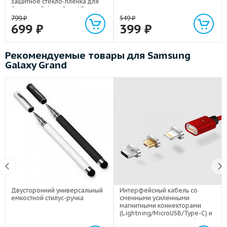
защитное стекло-пленка для
Samsung Galaxy Grand Duos
799
₽
549
₽
699
₽
399
₽
Рекомендуемые товары для Samsung
Galaxy Grand
Двусторонний универсальный
Интерфейсный кабель со
емкостной стилус-ручка
сменными усиленными
магнитными коннекторами
(Lightning/MicroUSB/Type-C) и
световым индикатором 1м