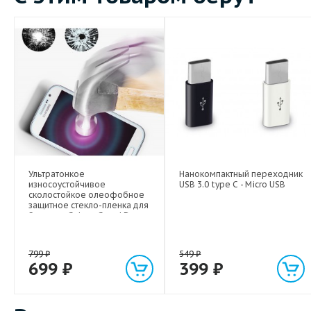
Ультратонкое
Нанокомпактный переходник
износоустойчивое
USB 3.0 type C - Micro USB
сколостойкое олеофобное
защитное стекло-пленка для
Samsung Galaxy Grand Duos
799
₽
549
₽
699
₽
399
₽