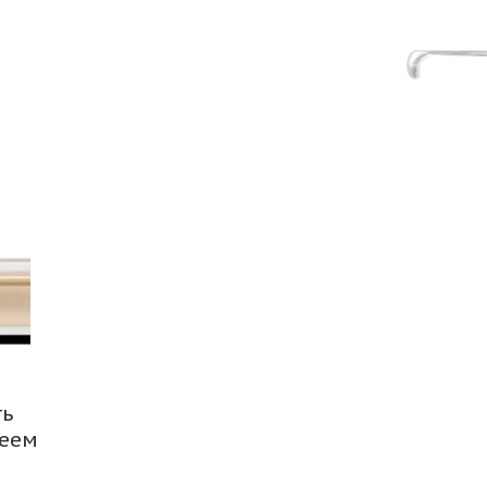
ть
леем