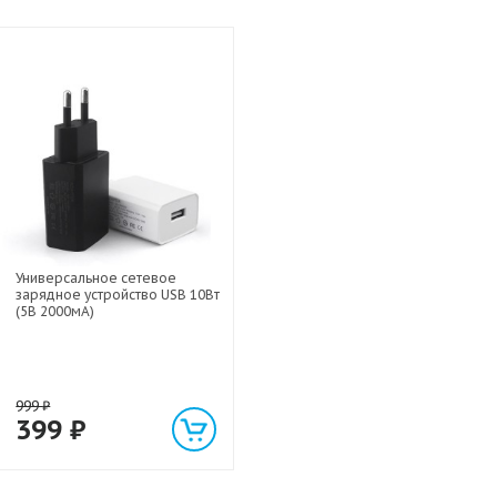
Универсальное сетевое
зарядное устройство USB 10Вт
(5В 2000мА)
999
₽
399
₽