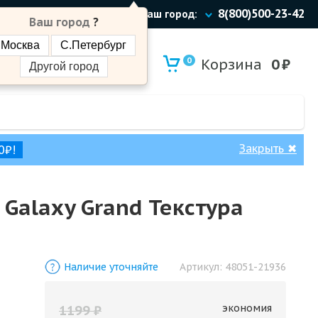
8(800)500-23-42
Ваш город:
Ваш город
?
Москва
С.Петербург
0
Корзина
0
₽
Другой город
Закрыть
✖
0₽!
Galaxy Grand Текстура
Наличие уточняйте
Артикул:
48051-21936
экономия
1199
₽