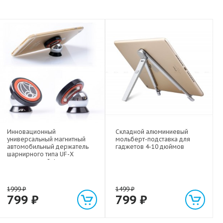
Инновационный
Складной алюминиевый
универсальный магнитный
мольберт-подставка для
автомобильный держатель
гаджетов 4-10 дюймов
шарнирного типа UF-X
экстрасильной фиксации для
любых гаджетов
(смартфонов, планшетов) до 1
кг
1999
₽
1499
₽
799
₽
799
₽