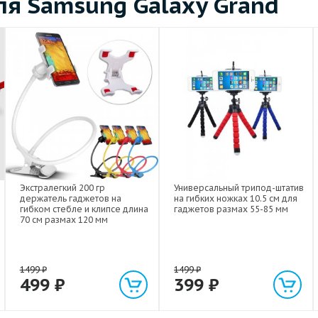
я Samsung Galaxy Grand
Экстралегкий 200 гр
Универсальный трипод-штатив
держатель гаджетов на
на гибких ножках 10.5 см для
гибком стебле и клипсе длина
гаджетов размах 55-85 мм
70 см размах 120 мм
1499
₽
1499
₽
499
₽
399
₽