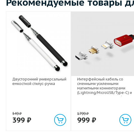
Рекомендуемые товары дл
Двусторонний универсальный
Интерфейсный кабель со
емкостной стилус-ручка
сменными усиленными
магнитными коннекторами
(Lightning/MicroUSB/Type-C) и
световым индикатором 1м
549
₽
1799
₽
399
₽
999
₽