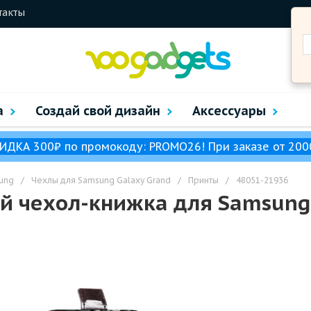
такты
а
Создай свой дизайн
Аксессуары
ИДКА 300₽ по промокоду: PROMO26! При заказе от 200
ung
/
Чехлы для Samsung Galaxy Grand
/
Принты
/
48051-21936
 чехол-книжка для Samsung 