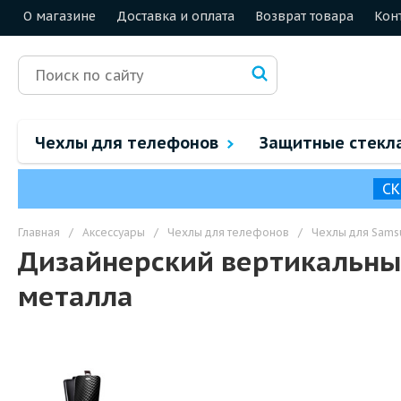
О магазине
Доставка и оплата
Возврат товара
Кон
Чехлы для телефонов
Защитные стекл
СК
Главная
/
Аксессуары
/
Чехлы для телефонов
/
Чехлы для Sams
Дизайнерский вертикальный
металла