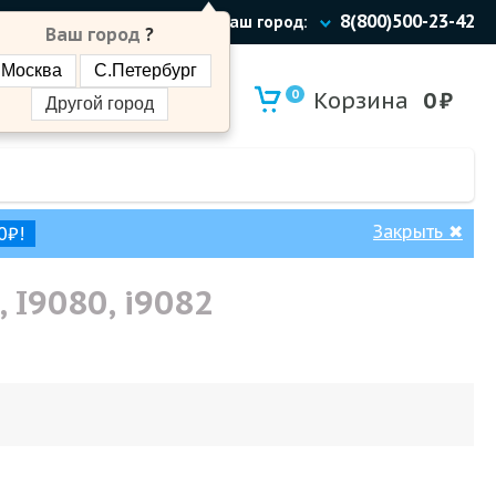
8(800)500-23-42
Ваш город:
Ваш город
?
Москва
С.Петербург
0
Корзина
0
₽
Другой город
Закрыть
✖
0₽!
, I9080, i9082