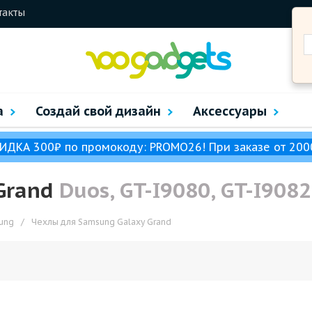
такты
а
Создай свой дизайн
Аксессуары
ИДКА 300₽ по промокоду: PROMO26! При заказе от 200
Grand
Duos, GT-I9080, GT-I9082
ung
/
Чехлы для Samsung Galaxy Grand