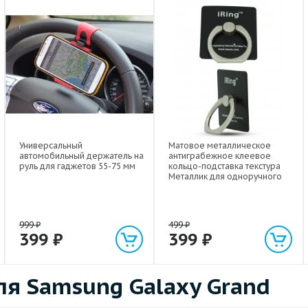
Универсальный
Матовое металлическое
автомобильный держатель на
антиграбежное клеевое
руль для гаджетов 55-75 мм
кольцо-подставка текстура
Металлик для одноручного
управления гаджетом
999
₽
499
₽
399
₽
399
₽
я Samsung Galaxy Grand