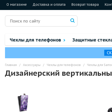
О магазине
Доставка и оплата
Возврат товара
Кон
Чехлы для телефонов
Защитные стекл
СК
Главная
/
Аксессуары
/
Чехлы для телефонов
/
Чехлы для Sams
Дизайнерский вертикальный