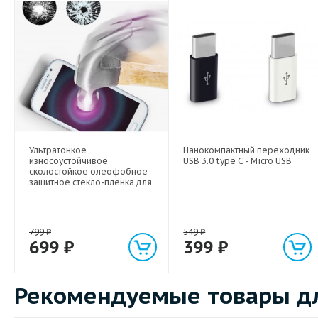
Ультратонкое
Нанокомпактный переходник
износоустойчивое
USB 3.0 type C - Micro USB
сколостойкое олеофобное
защитное стекло-пленка для
Samsung Galaxy Grand Duos
799
₽
549
₽
699
₽
399
₽
Рекомендуемые товары дл