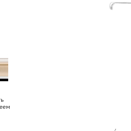
ть
леем