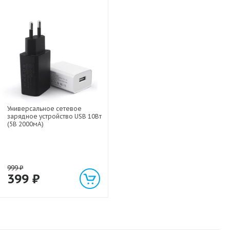
Универсальное сетевое
зарядное устройство USB 10Вт
(5В 2000мА)
999
₽
399
₽