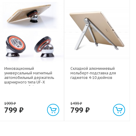
Инновационный
Складной алюминиевый
универсальный магнитный
мольберт-подставка для
автомобильный держатель
гаджетов 4-10 дюймов
шарнирного типа UF-X
экстрасильной фиксации для
любых гаджетов
(смартфонов, планшетов) до 1
кг
1999
₽
1499
₽
799
₽
799
₽