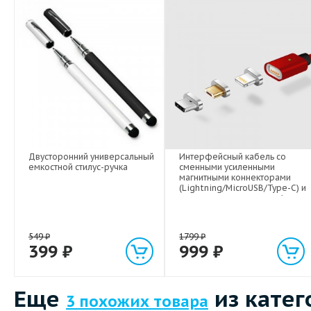
Двусторонний универсальный
Интерфейсный кабель со
емкостной стилус-ручка
сменными усиленными
магнитными коннекторами
(Lightning/MicroUSB/Type-C) и
световым индикатором 1м
549
₽
1799
₽
399
₽
999
₽
Еще
из катег
3 похожих товара