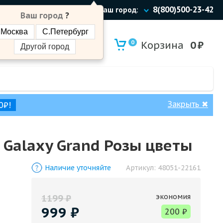
8(800)500-23-42
Ваш город:
Ваш город
?
Москва
С.Петербург
0
Корзина
0
₽
Другой город
Закрыть
✖
0₽!
Galaxy Grand Розы цветы
Наличие уточняйте
Артикул:
48051-22161
экономия
1199
₽
999
₽
200
₽