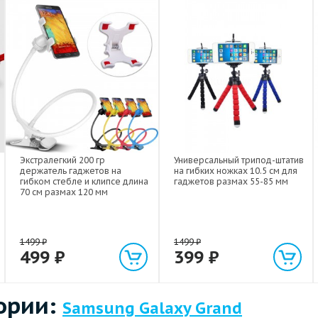
Экстралегкий 200 гр
Универсальный трипод-штатив
держатель гаджетов на
на гибких ножках 10.5 см для
гибком стебле и клипсе длина
гаджетов размах 55-85 мм
70 см размах 120 мм
1499
₽
1499
₽
499
₽
399
₽
ории:
Samsung Galaxy Grand