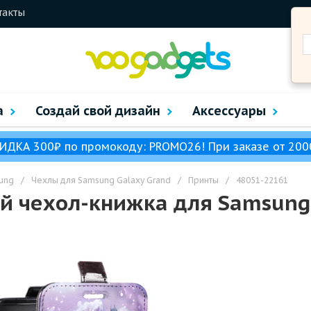
такты
а
Создай свой дизайн
Аксессуары
ИДКА 300₽ по промокоду: PROMO26! При заказе от 200
ung
/
Чехлы для Samsung Galaxy Grand
/
Принты
/
48051-22161
 чехол-книжка для Samsung 