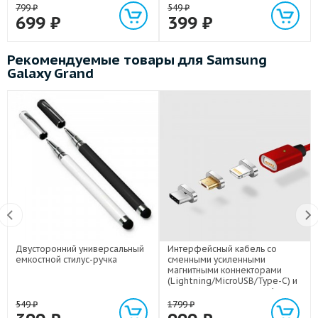
799
₽
549
₽
699
₽
399
₽
Рекомендуемые товары для Samsung
Galaxy Grand
Двусторонний универсальный
Интерфейсный кабель со
емкостной стилус-ручка
сменными усиленными
магнитными коннекторами
(Lightning/MicroUSB/Type-C) и
световым индикатором 1м
549
₽
1799
₽