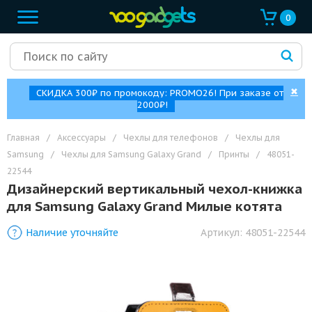
0
✖
СКИДКА 300₽ по промокоду: PROMO26! При заказе от
2000₽!
Главная
/
Аксессуары
/
Чехлы для телефонов
/
Чехлы для
Samsung
/
Чехлы для Samsung Galaxy Grand
/
Принты
/
48051-
22544
Дизайнерский вертикальный чехол-книжка
для Samsung Galaxy Grand Милые котята
Наличие уточняйте
Артикул:
48051-22544