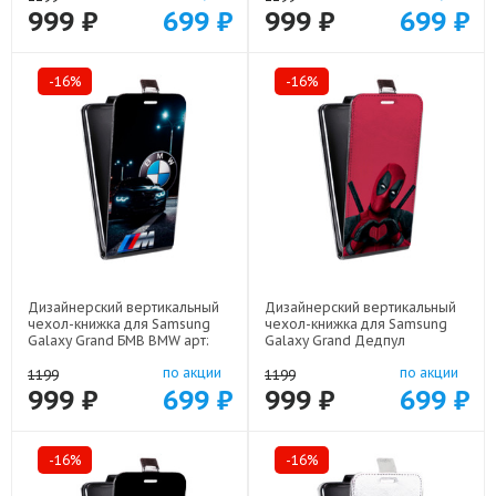
999 ₽
699 ₽
999 ₽
699 ₽
-16%
-16%
Дизайнерский вертикальный
Дизайнерский вертикальный
чехол-книжка для Samsung
чехол-книжка для Samsung
Galaxy Grand БМВ BMW арт:
Galaxy Grand Дедпул
48051-22329
Deadpool арт: 48051-22559
по акции
по акции
1199
1199
999 ₽
699 ₽
999 ₽
699 ₽
-16%
-16%