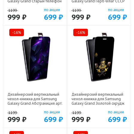
Galaxy Grand Старый телефон
Galaxy Grand Герб Флаг СССР
арт: 21800
арт: 22504
по акции
по акции
1199
1199
999 ₽
699 ₽
999 ₽
699 ₽
-16%
-16%
Дизайнерский вертикальный
Дизайнерский вертикальный
чехол-книжка для Samsung
чехол-книжка для Samsung
Galaxy Grand Абстракиция арт:
Galaxy Grand Золотой скрудж
21977
макдак арт: 21941
по акции
по акции
1199
1199
999 ₽
699 ₽
999 ₽
699 ₽