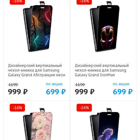
-16%
-16%
Дизайнерский вертикальный
Дизайнерский вертикальный
чехол-книжка для Samsung
чехол-книжка для Samsung
Galaxy Grand Абстракция неон
Galaxy Grand IronMan
арт: 21708
Железный человек арт: 22578
по акции
по акции
1199
1199
999 ₽
699 ₽
999 ₽
699 ₽
-16%
-16%