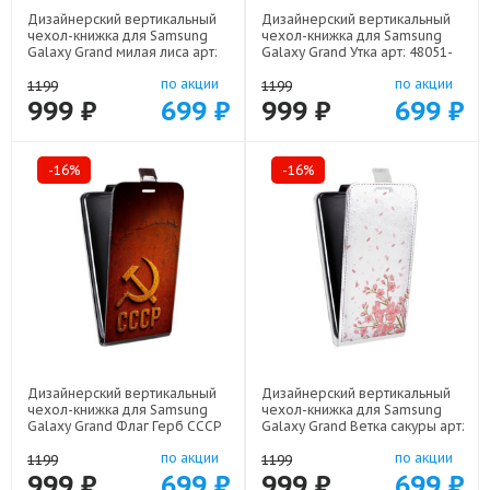
Дизайнерский вертикальный
Дизайнерский вертикальный
чехол-книжка для Samsung
чехол-книжка для Samsung
Galaxy Grand милая лиса арт:
Galaxy Grand Утка арт: 48051-
48051-22141
21813
по акции
по акции
1199
1199
999 ₽
699 ₽
999 ₽
699 ₽
-16%
-16%
Дизайнерский вертикальный
Дизайнерский вертикальный
чехол-книжка для Samsung
чехол-книжка для Samsung
Galaxy Grand Флаг Герб СССР
Galaxy Grand Ветка сакуры арт:
арт: 48051-22607
48051-21771
по акции
по акции
1199
1199
999 ₽
699 ₽
999 ₽
699 ₽