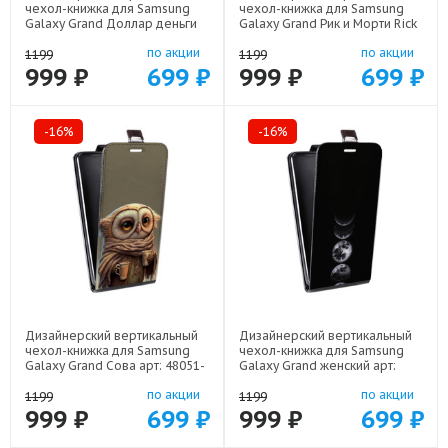
чехол-книжка для Samsung
чехол-книжка для Samsung
Galaxy Grand Доллар деньги
Galaxy Grand Рик и Морти Rick
арт: 48051-22562
Morty арт: 48051-22316
по акции
по акции
1199
1199
999 ₽
699 ₽
999 ₽
699 ₽
-16%
-16%
Дизайнерский вертикальный
Дизайнерский вертикальный
чехол-книжка для Samsung
чехол-книжка для Samsung
Galaxy Grand Сова арт: 48051-
Galaxy Grand женский арт:
21735
48051-22942
по акции
по акции
1199
1199
999 ₽
699 ₽
999 ₽
699 ₽