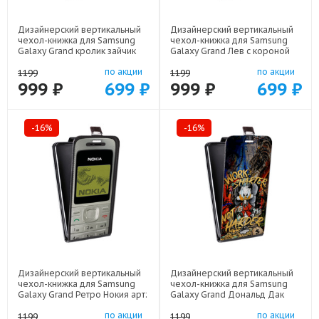
Дизайнерский вертикальный
Дизайнерский вертикальный
чехол-книжка для Samsung
чехол-книжка для Samsung
Galaxy Grand кролик зайчик
Galaxy Grand Лев с короной
арт: 48051-22224
арт: 48051-21640
по акции
по акции
1199
1199
999 ₽
699 ₽
999 ₽
699 ₽
-16%
-16%
Дизайнерский вертикальный
Дизайнерский вертикальный
чехол-книжка для Samsung
чехол-книжка для Samsung
Galaxy Grand Ретро Нокия арт:
Galaxy Grand Дональд Дак
48051-21930
Деньги арт: 48051-22137
по акции
по акции
1199
1199