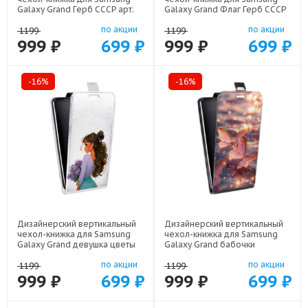
Galaxy Grand Герб СССР арт:
Galaxy Grand Флаг Герб СССР
21615
арт: 22570
по акции
по акции
1199
1199
999 ₽
699 ₽
999 ₽
699 ₽
-16%
-16%
Дизайнерский вертикальный
Дизайнерский вертикальный
чехол-книжка для Samsung
чехол-книжка для Samsung
Galaxy Grand девушка цветы
Galaxy Grand бабочки
арт: 22547
розовые арт: 22295
по акции
по акции
1199
1199
999 ₽
699 ₽
999 ₽
699 ₽