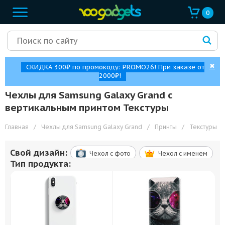
0
✖
СКИДКА 300₽ по промокоду: PROMO26! При заказе от
2000₽!
Чехлы для Samsung Galaxy Grand с
вертикальным принтом Текстуры
Главная
/
Чехлы для Samsung Galaxy Grand
/
Принты
/
Текстуры
Свой дизайн:
Чехол c фото
Чехол c именем
Тип продукта: