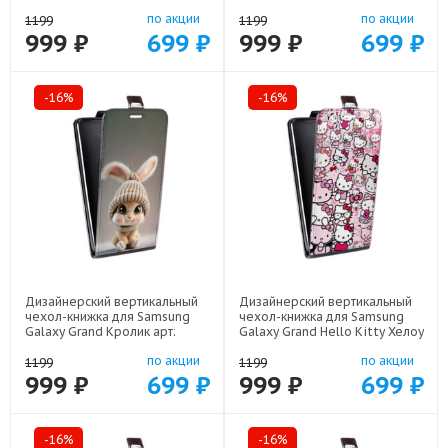
Гарри Поттер арт: 48051-22516
48051-22537
по акции
по акции
1199
1199
999 ₽
699 ₽
999 ₽
699 ₽
-16%
-16%
Дизайнерский вертикальный
Дизайнерский вертикальный
чехол-книжка для Samsung
чехол-книжка для Samsung
Galaxy Grand Кролик арт:
Galaxy Grand Hello Kitty Хелоу
48051-22111
Кити арт: 48051-22252
по акции
по акции
1199
1199
999 ₽
699 ₽
999 ₽
699 ₽
-16%
-16%