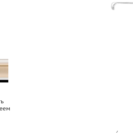
ть
леем