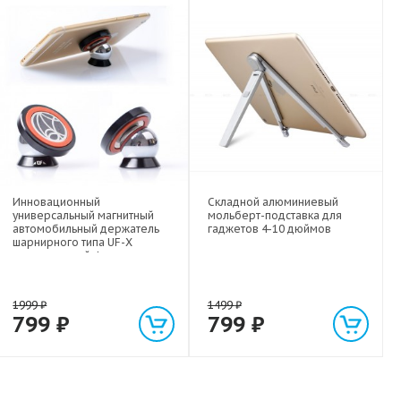
Инновационный
Складной алюминиевый
универсальный магнитный
мольберт-подставка для
автомобильный держатель
гаджетов 4-10 дюймов
шарнирного типа UF-X
экстрасильной фиксации для
любых гаджетов
(смартфонов, планшетов) до 1
кг
1999
₽
1499
₽
799
₽
799
₽