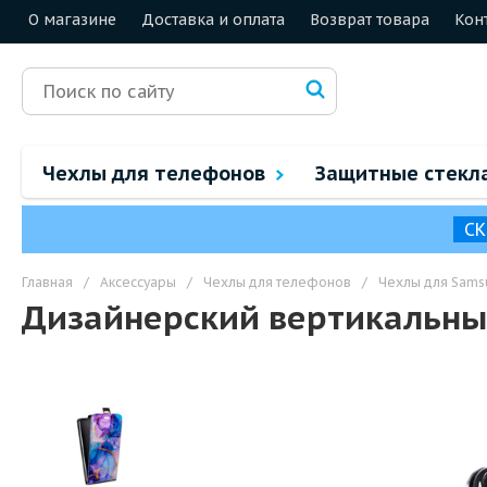
О магазине
Доставка и оплата
Возврат товара
Кон
Чехлы для телефонов
Защитные стекл
СК
Главная
/
Аксессуары
/
Чехлы для телефонов
/
Чехлы для Sams
Дизайнерский вертикальны