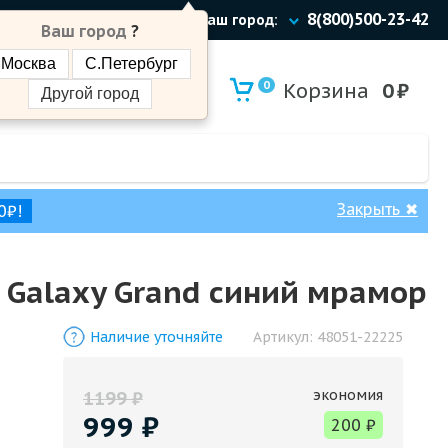
8(800)500-23-42
Ваш город:
Ваш город
?
Москва
С.Петербург
0
Корзина
0
₽
Другой город
Закрыть
✖
0₽!
Galaxy Grand синий мрамор
Наличие уточняйте
Артикул:
48051-22225
экономия
1199
₽
999
₽
200
₽