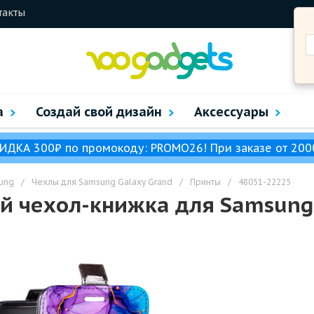
такты
а
Создай свой дизайн
Аксессуары
ИДКА 300₽ по промокоду: PROMO26! При заказе от 200
ung
/
Чехлы для Samsung Galaxy Grand
/
Принты
/
48051-22225
й чехол-книжка для Samsung 