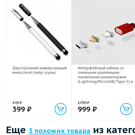
Двусторонний универсальный
Интерфейсный кабель со
емкостной стилус-ручка
сменными усиленными
магнитными коннекторами
(Lightning/MicroUSB/Type-C) и
световым индикатором 1м
549
₽
1799
₽
399
₽
999
₽
Еще
из катег
3 похожих товара