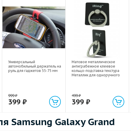
Универсальный
Матовое металлическое
автомобильный держатель на
антиграбежное клеевое
руль для гаджетов 55-75 мм
кольцо-подставка текстура
Металлик для одноручного
управления гаджетом
999
₽
499
₽
399
₽
399
₽
я Samsung Galaxy Grand