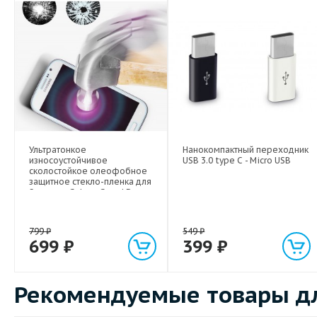
Ультратонкое
Нанокомпактный переходник
износоустойчивое
USB 3.0 type C - Micro USB
сколостойкое олеофобное
защитное стекло-пленка для
Samsung Galaxy Grand Duos
799
₽
549
₽
699
₽
399
₽
Рекомендуемые товары дл