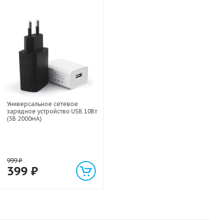
Универсальное сетевое
зарядное устройство USB 10Вт
(5В 2000мА)
999
₽
399
₽