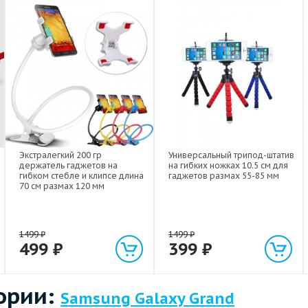
Экстралегкий 200 гр
Универсальный трипод-штатив
держатель гаджетов на
на гибких ножках 10.5 см для
гибком стебле и клипсе длина
гаджетов размах 55-85 мм
70 см размах 120 мм
1499
₽
1499
₽
499
₽
399
₽
ории:
Samsung Galaxy Grand