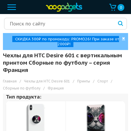
0
✖
СКИДКА 300₽ по промокоду: PROMO26! При заказе от
2000₽!
Чехлы для HTC Desire 601 с вертикальным
принтом Сборные по футболу – cерия
Франция
Главная
/
Чехлы для HTC Desire 601
/
Принты
/
Спорт
/
Сборные по футболу
/
Франция
Тип продукта: