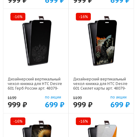
999 ₽
699 ₽
999 ₽
699 ₽
-16%
-16%
Дизайнерский вертикальный
Дизайнерский вертикальный
чехол-книжка для HTC Desire
чехол-книжка для HTC Desire
601 Герб России арт: 48079-
601 Скелет карты арт: 48079-
21974
21720
по акции
по акции
1199
1199
999 ₽
699 ₽
999 ₽
699 ₽
-16%
-16%