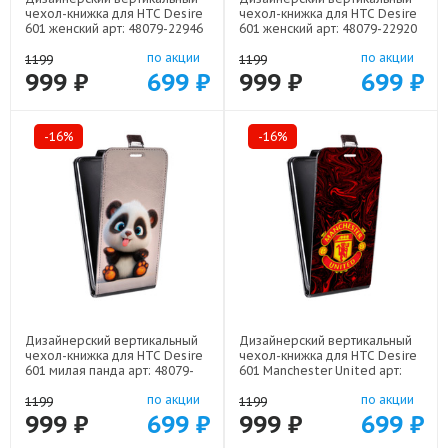
чехол-книжка для HTC Desire
чехол-книжка для HTC Desire
601 женский арт: 48079-22946
601 женский арт: 48079-22920
по акции
по акции
1199
1199
999 ₽
699 ₽
999 ₽
699 ₽
-16%
-16%
Дизайнерский вертикальный
Дизайнерский вертикальный
чехол-книжка для HTC Desire
чехол-книжка для HTC Desire
601 милая панда арт: 48079-
601 Manchester United арт:
22560
48079-22501
по акции
по акции
1199
1199
999 ₽
699 ₽
999 ₽
699 ₽