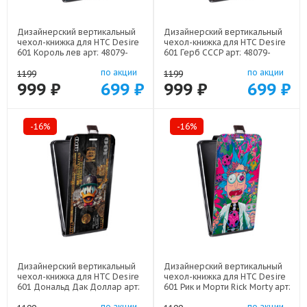
Дизайнерский вертикальный
Дизайнерский вертикальный
чехол-книжка для HTC Desire
чехол-книжка для HTC Desire
601 Король лев арт: 48079-
601 Герб СССР арт: 48079-
22500
21615
по акции
по акции
1199
1199
999 ₽
699 ₽
999 ₽
699 ₽
-16%
-16%
Дизайнерский вертикальный
Дизайнерский вертикальный
чехол-книжка для HTC Desire
чехол-книжка для HTC Desire
601 Дональд Дак Доллар арт:
601 Рик и Морти Rick Morty арт:
48079-22603
48079-22316
по акции
по акции