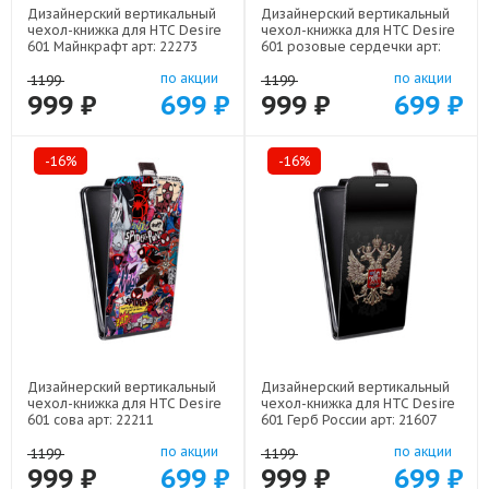
Дизайнерский вертикальный
Дизайнерский вертикальный
чехол-книжка для HTC Desire
чехол-книжка для HTC Desire
601 Майнкрафт арт: 22273
601 розовые сердечки арт:
22309
по акции
по акции
1199
1199
999 ₽
699 ₽
999 ₽
699 ₽
-16%
-16%
Дизайнерский вертикальный
Дизайнерский вертикальный
чехол-книжка для HTC Desire
чехол-книжка для HTC Desire
601 сова арт: 22211
601 Герб России арт: 21607
по акции
по акции
1199
1199
999 ₽
699 ₽
999 ₽
699 ₽