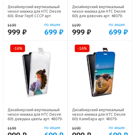
Дизайнерский вертикальный
Дизайнерский вертикальный
чехол-книжка для HTC Desire
чехол-книжка для HTC Desire
601 Флаг Герб СССР арт:
601 для девочек арт: 48079-
48079-22570
22376
по акции
по акции
1199
1199
999 ₽
699 ₽
999 ₽
699 ₽
-16%
-16%
Дизайнерский вертикальный
Дизайнерский вертикальный
чехол-книжка для HTC Desire
чехол-книжка для HTC Desire
601 девушка цветы арт: 48079-
601 Капибара арт: 48079-
22547
22258
по акции
по акции
1199
1199