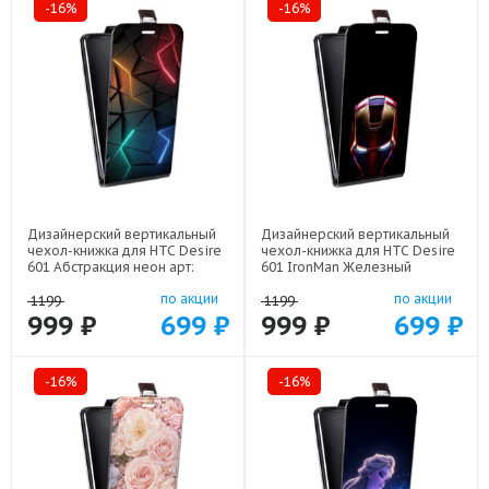
-16%
-16%
Дизайнерский вертикальный
Дизайнерский вертикальный
чехол-книжка для HTC Desire
чехол-книжка для HTC Desire
601 Абстракция неон арт:
601 IronMan Железный
21708
человек арт: 22578
по акции
по акции
1199
1199
999 ₽
699 ₽
999 ₽
699 ₽
-16%
-16%