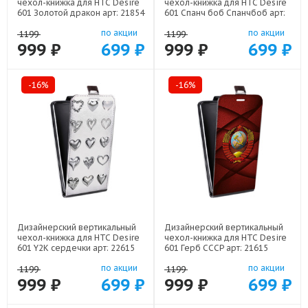
чехол-книжка для HTC Desire
чехол-книжка для HTC Desire
601 Золотой дракон арт: 21854
601 Спанч боб Спанчбоб арт:
22526
по акции
по акции
1199
1199
999 ₽
699 ₽
999 ₽
699 ₽
-16%
-16%
Дизайнерский вертикальный
Дизайнерский вертикальный
чехол-книжка для HTC Desire
чехол-книжка для HTC Desire
601 Y2K сердечки арт: 22615
601 Герб СССР арт: 21615
по акции
по акции
1199
1199
999 ₽
699 ₽
999 ₽
699 ₽