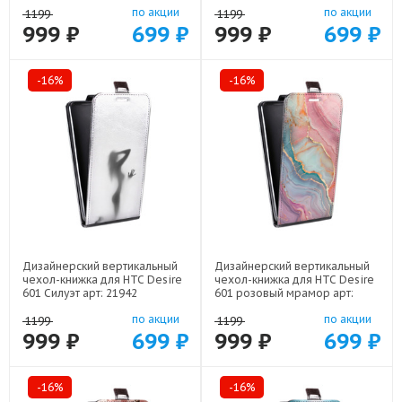
по акции
по акции
1199
1199
999 ₽
699 ₽
999 ₽
699 ₽
-16%
-16%
Дизайнерский вертикальный
Дизайнерский вертикальный
чехол-книжка для HTC Desire
чехол-книжка для HTC Desire
601 Силуэт арт: 21942
601 розовый мрамор арт:
22307
по акции
по акции
1199
1199
999 ₽
699 ₽
999 ₽
699 ₽
-16%
-16%