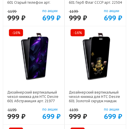
601 Старый телефон арт:
601 Герб Флаг СССР арт: 22504
21800
по акции
по акции
1199
1199
999 ₽
699 ₽
999 ₽
699 ₽
-16%
-16%
Дизайнерский вертикальный
Дизайнерский вертикальный
чехол-книжка для HTC Desire
чехол-книжка для HTC Desire
601 Абстракиция арт: 21977
601 Золотой скрудж макдак
арт: 21941
по акции
по акции
1199
1199
999 ₽
699 ₽
999 ₽
699 ₽