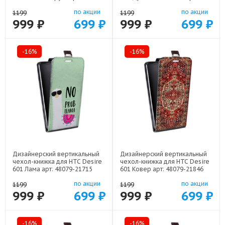
22513
48079-22602
по акции
по акции
1199
1199
999 ₽
699 ₽
999 ₽
699 ₽
-16%
-16%
Дизайнерский вертикальный
Дизайнерский вертикальный
чехол-книжка для HTC Desire
чехол-книжка для HTC Desire
601 Лама арт: 48079-21715
601 Ковер арт: 48079-21846
по акции
по акции
1199
1199
999 ₽
699 ₽
999 ₽
699 ₽
-16%
-16%