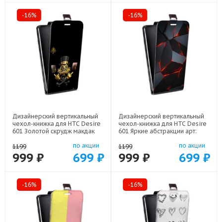
-16%
-16%
Дизайнерский вертикальный
Дизайнерский вертикальный
чехол-книжка для HTC Desire
чехол-книжка для HTC Desire
601 Золотой скрудж макдак
601 Яркие абстракции арт:
арт: 48079-21941
48079-21616
по акции
по акции
1199
1199
999 ₽
699 ₽
999 ₽
699 ₽
-16%
-16%