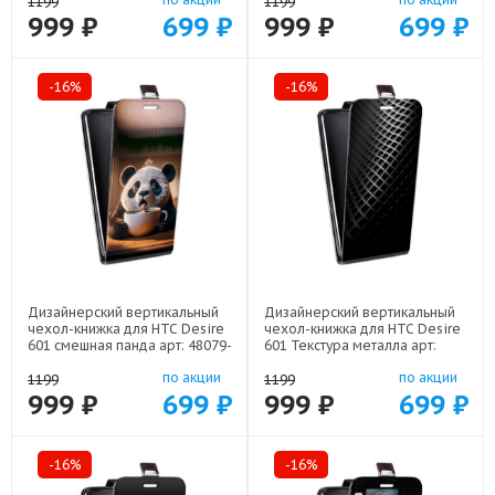
1199
1199
999 ₽
699 ₽
999 ₽
699 ₽
-16%
-16%
Дизайнерский вертикальный
Дизайнерский вертикальный
чехол-книжка для HTC Desire
чехол-книжка для HTC Desire
601 смешная панда арт: 48079-
601 Текстура металла арт:
22591
48079-21936
по акции
по акции
1199
1199
999 ₽
699 ₽
999 ₽
699 ₽
-16%
-16%