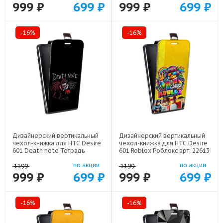
999 ₽
699 ₽
999 ₽
699 ₽
-16%
-16%
Дизайнерский вертикальный
Дизайнерский вертикальный
чехол-книжка для HTC Desire
чехол-книжка для HTC Desire
601 Death note Тетрадь
601 Roblox Роблокс арт: 22613
смерти арт: 22524
по акции
по акции
1199
1199
999 ₽
699 ₽
999 ₽
699 ₽
-16%
-16%