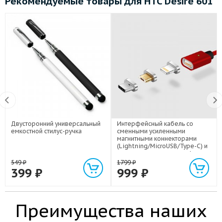
Рекомендуемые товары для HTC Desire 601
Двусторонний универсальный
Интерфейсный кабель со
емкостной стилус-ручка
сменными усиленными
магнитными коннекторами
(Lightning/MicroUSB/Type-C) и
световым индикатором 1м
549
₽
1799
₽
399
₽
999
₽
Преимущества наших