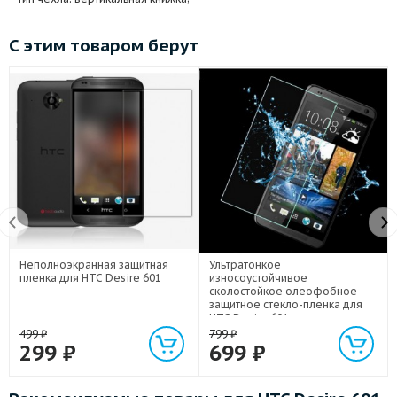
С этим товаром берут
Неполноэкранная защитная
Ультратонкое
пленка для HTC Desire 601
износоустойчивое
сколостойкое олеофобное
защитное стекло-пленка для
HTC Desire 601
499
₽
799
₽
299
₽
699
₽