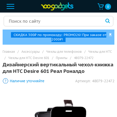
0
✖
СКИДКА 300₽ по промокоду: PROMO26! При заказе от
2000₽!
Главная
/
Аксессуары
/
Чехлы для телефонов
/
Чехлы для HTC
/
Чехлы для HTC Desire 601
/
Принты
/
48079-22472
Дизайнерский вертикальный чехол-книжка
для HTC Desire 601 Реал Роналдо
Наличие уточняйте
Артикул:
48079-22472